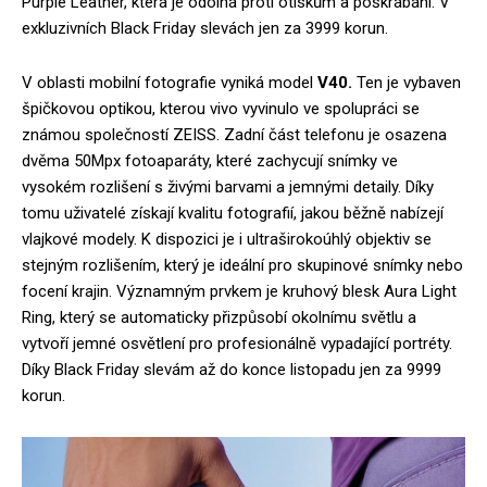
Purple Leather, která je odolná proti otiskům a poškrábání. V
exkluzivních Black Friday slevách jen za 3999 korun.
V oblasti mobilní fotografie vyniká model
V40.
Ten je vybaven
špičkovou optikou, kterou vivo vyvinulo ve spolupráci se
známou společností ZEISS. Zadní část telefonu je osazena
dvěma 50Mpx fotoaparáty, které zachycují snímky ve
vysokém rozlišení s živými barvami a jemnými detaily. Díky
tomu uživatelé získají kvalitu fotografií, jakou běžně nabízejí
vlajkové modely. K dispozici je i ultraširokoúhlý objektiv se
stejným rozlišením, který je ideální pro skupinové snímky nebo
focení krajin. Významným prvkem je kruhový blesk Aura Light
Ring, který se automaticky přizpůsobí okolnímu světlu a
vytvoří jemné osvětlení pro profesionálně vypadající portréty.
Díky Black Friday slevám až do konce listopadu jen za 9999
korun.