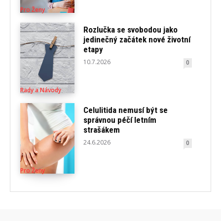
Pro Ženy
Rozlučka se svobodou jako
jedinečný začátek nové životní
etapy
10.7.2026
0
Rady a Návody
Celulitida nemusí být se
správnou péčí letním
strašákem
24.6.2026
0
Pro Ženy