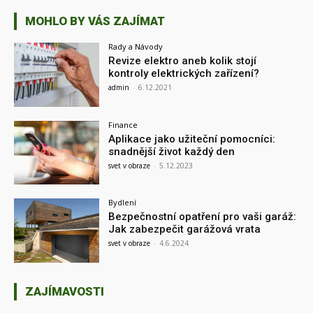
MOHLO BY VÁS ZAJÍMAT
Rady a Návody
Revize elektro aneb kolik stojí
kontroly elektrických zařízení?
admin
-
6.12.2021
Finance
Aplikace jako užiteční pomocníci:
snadnější život každý den
svet v obraze
-
5.12.2023
Bydlení
Bezpečnostní opatření pro vaši garáž:
Jak zabezpečit garážová vrata
svet v obraze
-
4.6.2024
ZAJÍMAVOSTI