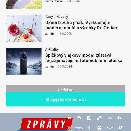
svet v obraze
-
9.4.2026
Rady a Návody
Džem trochu jinak. Vyzkoušejte
moderní chutě s výrobky Dr. Oetker
admin
-
15.6.2025
Aktuality
Špičkový vlajkový model zůstává
nejzajímavějším fotomobilem letoška
admin
-
31.8.2024
Redakce
info@press-media.cz