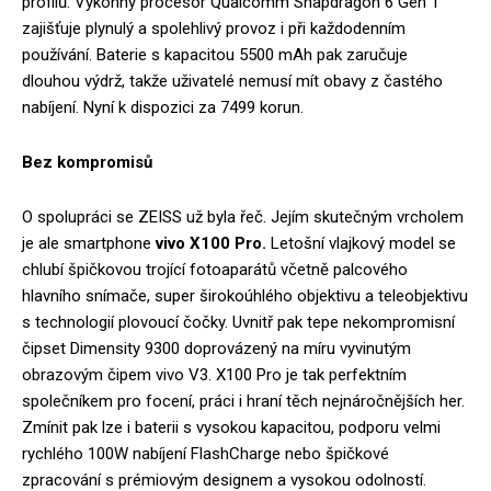
profilů. Výkonný procesor Qualcomm Snapdragon 6 Gen 1
zajišťuje plynulý a spolehlivý provoz i při každodenním
používání. Baterie s kapacitou 5500 mAh pak zaručuje
dlouhou výdrž, takže uživatelé nemusí mít obavy z častého
nabíjení. Nyní k dispozici za 7499 korun.
Bez kompromisů
O spolupráci se ZEISS už byla řeč. Jejím skutečným vrcholem
je ale smartphone
vivo X100 Pro.
Letošní vlajkový model se
chlubí špičkovou trojící fotoaparátů včetně palcového
hlavního snímače, super širokoúhlého objektivu a teleobjektivu
s technologií plovoucí čočky. Uvnitř pak tepe nekompromisní
čipset Dimensity 9300 doprovázený na míru vyvinutým
obrazovým čipem vivo V3. X100 Pro je tak perfektním
společníkem pro focení, práci i hraní těch nejnáročnějších her.
Zmínit pak lze i baterii s vysokou kapacitou, podporu velmi
rychlého 100W nabíjení FlashCharge nebo špičkové
zpracování s prémiovým designem a vysokou odolností.