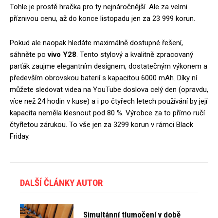
Tohle je prostě hračka pro ty nejnáročnější. Ale za velmi
příznivou cenu, až do konce listopadu jen za 23 999 korun.
Pokud ale naopak hledáte maximálně dostupné řešení,
sáhněte po
vivo Y28
. Tento stylový a kvalitně zpracovaný
parťák zaujme elegantním designem, dostatečným výkonem a
především obrovskou baterií s kapacitou 6000 mAh. Díky ní
můžete sledovat videa na YouTube doslova celý den (opravdu,
více než 24 hodin v kuse) a i po čtyřech letech používání by její
kapacita neměla klesnout pod 80 %. Výrobce za to přímo ručí
čtyřletou zárukou. To vše jen za 3299 korun v rámci Black
Friday.
DALŠÍ ČLÁNKY AUTOR
Simultánní tlumočení v době