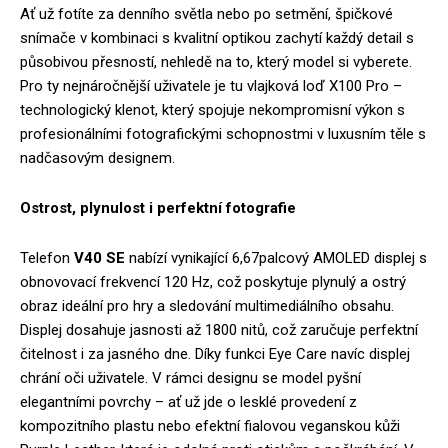
Ať už fotíte za denního světla nebo po setmění, špičkové
snímače v kombinaci s kvalitní optikou zachytí každý detail s
působivou přesností, nehledě na to, který model si vyberete.
Pro ty nejnáročnější uživatele je tu vlajková loď X100 Pro –
technologický klenot, který spojuje nekompromisní výkon s
profesionálními fotografickými schopnostmi v luxusním těle s
nadčasovým designem.
Ostrost, plynulost i perfektní fotografie
Telefon
V40 SE
nabízí vynikající 6,67palcový AMOLED displej s
obnovovací frekvencí 120 Hz, což poskytuje plynulý a ostrý
obraz ideální pro hry a sledování multimediálního obsahu.
Displej dosahuje jasnosti až 1800 nitů, což zaručuje perfektní
čitelnost i za jasného dne. Díky funkci Eye Care navíc displej
chrání oči uživatele. V rámci designu se model pyšní
elegantními povrchy – ať už jde o lesklé provedení z
kompozitního plastu nebo efektní fialovou veganskou kůži