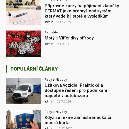
Přípravné kurzy na přijímací zkoušky
CERMAT jako promyšlený systém,
který vede k jistotě a výsledkům
admin
-
6.12.2025
Aktuality
Motýli: Vířící divy přírody
admin
-
4.1.2024
POPULÁRNÍ ČLÁNKY
Rady a Návody
Užitková vozidla: Praktické a
dostupné řešení pro podnikání
najdete v autobazaru
admin
-
22.7.2024
Rady a Návody
Když se řekne zaměstnanecká či
modrá karta
admin
-
12.12.2022