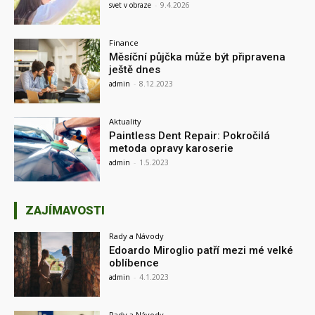
svet v obraze
-
9.4.2026
Finance
Měsíční půjčka může být připravena
ještě dnes
admin
-
8.12.2023
Aktuality
Paintless Dent Repair: Pokročilá
metoda opravy karoserie
admin
-
1.5.2023
ZAJÍMAVOSTI
Rady a Návody
Edoardo Miroglio patří mezi mé velké
oblíbence
admin
-
4.1.2023
Rady a Návody