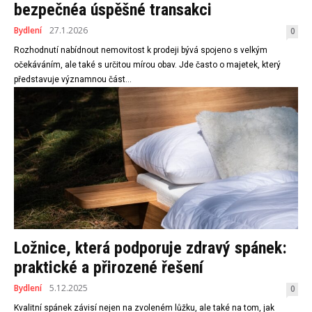
bezpečnéa úspěšné transakci
Bydlení
27.1.2026
0
Rozhodnutí nabídnout nemovitost k prodeji bývá spojeno s velkým
očekáváním, ale také s určitou mírou obav. Jde často o majetek, který
představuje významnou část...
Ložnice, která podporuje zdravý spánek:
praktické a přirozené řešení
Bydlení
5.12.2025
0
Kvalitní spánek závisí nejen na zvoleném lůžku, ale také na tom, jak