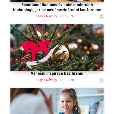
Simultánní tlumočení v době moderních
technologií, jak se mění mezinárodní konference
Rady a Návody
24.7.2026
0
Vánoční inspirace bez hranic
Rady a Návody
23.7.2026
0