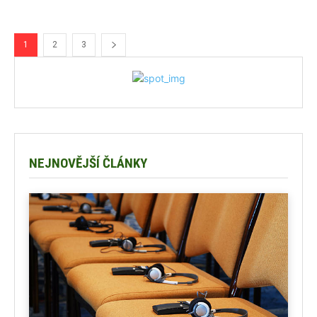
1
2
3
NEJNOVĚJŠÍ ČLÁNKY