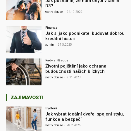
Jak poznáme, že nám chybí vitamín
D3?
svet v obraze
-
24.10.2022
Finance
Jak si jako podnikatel budovat dobrou
kreditní historii
admin
-
31.5.2025
Rady a Návody
Životní pojištění jako ochrana
budoucnosti našich blízkých
svet v obraze
-
9.11.2023
ZAJÍMAVOSTI
Bydlení
Jak vybrat ideální dveře: spojení stylu,
funkce a bezpečí
svet v obraze
-
28.2.2026