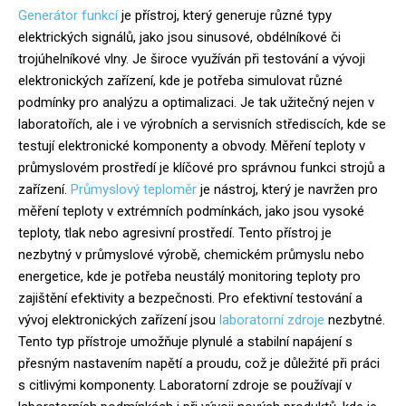
Generátor funkcí
je přístroj, který generuje různé typy
elektrických signálů, jako jsou sinusové, obdélníkové či
trojúhelníkové vlny. Je široce využíván při testování a vývoji
elektronických zařízení, kde je potřeba simulovat různé
podmínky pro analýzu a optimalizaci. Je tak užitečný nejen v
laboratořích, ale i ve výrobních a servisních střediscích, kde se
testují elektronické komponenty a obvody. Měření teploty v
průmyslovém prostředí je klíčové pro správnou funkci strojů a
zařízení.
Průmyslový teploměr
je nástroj, který je navržen pro
měření teploty v extrémních podmínkách, jako jsou vysoké
teploty, tlak nebo agresivní prostředí. Tento přístroj je
nezbytný v průmyslové výrobě, chemickém průmyslu nebo
energetice, kde je potřeba neustálý monitoring teploty pro
zajištění efektivity a bezpečnosti. Pro efektivní testování a
vývoj elektronických zařízení jsou
laboratorní zdroje
nezbytné.
Tento typ přístroje umožňuje plynulé a stabilní napájení s
přesným nastavením napětí a proudu, což je důležité při práci
s citlivými komponenty. Laboratorní zdroje se používají v