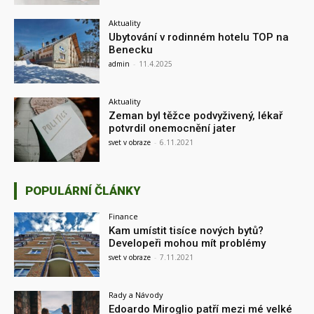
Aktuality
Ubytování v rodinném hotelu TOP na
Benecku
admin
-
11.4.2025
Aktuality
Zeman byl těžce podvyživený, lékař
potvrdil onemocnění jater
svet v obraze
-
6.11.2021
POPULÁRNÍ ČLÁNKY
Finance
Kam umístit tisíce nových bytů?
Developeři mohou mít problémy
svet v obraze
-
7.11.2021
Rady a Návody
Edoardo Miroglio patří mezi mé velké