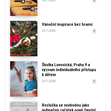
24.7.2026
0
Rady a Návody
Vánoční inspirace bez hranic
23.7.2026
0
Rady a Návody
Školka Lovosická, Praha 9 a
význam individuálního přístupu
k dětem
20.7.2026
0
Pro Ženy
Rozlučka se svobodou jako
jedinečný začátek nové životní