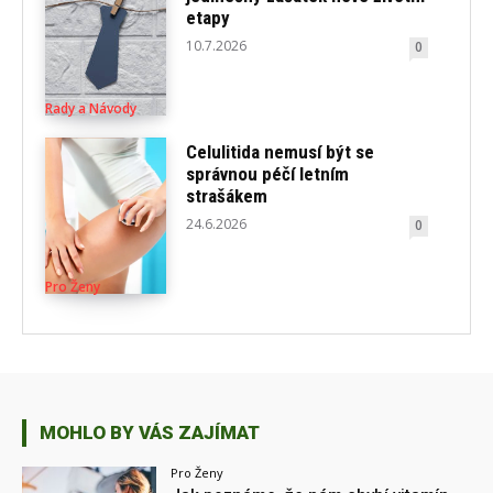
etapy
10.7.2026
0
Rady a Návody
Celulitida nemusí být se
správnou péčí letním
strašákem
24.6.2026
0
Pro Ženy
MOHLO BY VÁS ZAJÍMAT
Pro Ženy