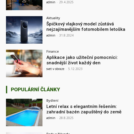
admin
-
29.4.2025
Aktuality
Špičkový vlajkový model zůstává
nejzajímavějším fotomobilem letoška
admin
-
31.8.2024
Finance
Aplikace jako užiteční pomocníci:
snadnější život každý den
svet v obraze
-
5.12.2023
POPULÁRNÍ ČLÁNKY
Bydlení
Letní relax s elegantním řešením:
zahradní bazén zapuštěný do země
admin
-
28.8.2025
Rady a Návody