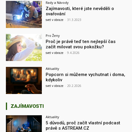
Rady a Návody
Zajímavosti, které jste nevěděli o
svařování
svet v obraze
-
31.3.2023
Pro Ženy
Proč je právě teď ten nejlepší čas
začít milovat svou pokožku?
svet v obraze
-
9.4.2026
Aktuality
Popcorn si můžeme vychutnat i doma,
kdykoliv
svet v obraze
-
20.2.2026
ZAJÍMAVOSTI
Aktuality
5 důvodů, proč začít vlastní podcast
právě s ASTREAM.CZ