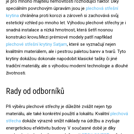
je pro mnoho majitelů nemovitostí rozhodující faktor. Díky
speciálním povrchovým úpravám jsou je
plechová střešní
krytina
chráněna proti korozi a zároveň si zachovává svůj
estetický vzhled po mnoho let. Výhodou plechové střechy je i
snadná instalace a nízká hmotnost, která šetří nosnou
konstrukci krovu.Mezi prémiové modely patří například
plechové střešní krytiny Satjam
, které se vyznačují nejen
kvalitním materiálem, ale i pestrou paletou barev a tvarů. Tyto
krytiny dokážou dokonale napodobit klasické tašky či jiné
tradiční materiály, ale s výhodou moderní technologie a dlouhé
životnosti.
Rady od odborníků
Při výběru plechové střechy je důležité zvážit nejen typ
materiálu, ale také konkrétní použití a lokalitu. Kvalitní
plechová
střecha
dokáže výrazně snížit náklady na údržbu a zvyšuje
energetickou efektivitu budovy. V současné době je díky