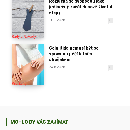
Rozlučka se svobodou jako
jedinečný začátek nové životní
etapy
10.7.2026
0
Rady a Návody
Celulitida nemusí být se
správnou péčí letním
strašákem
24.6.2026
0
Pro Ženy
MOHLO BY VÁS ZAJÍMAT