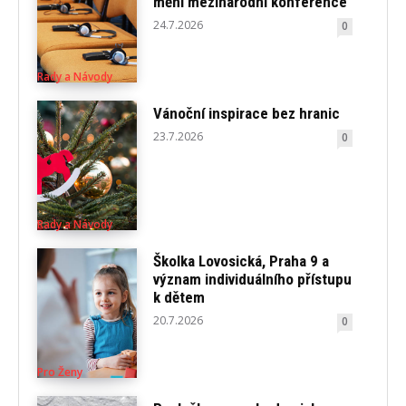
mění mezinárodní konference
24.7.2026
0
Rady a Návody
Vánoční inspirace bez hranic
23.7.2026
0
Rady a Návody
Školka Lovosická, Praha 9 a
význam individuálního přístupu
k dětem
20.7.2026
0
Pro Ženy