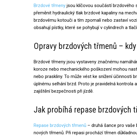
Brzdové třmeny
jsou klíčovou součástí brzdového 
přeměnit hydraulický tlak brzdové kapaliny na mechan
brzdovému kotouči a tím zpomalí nebo zastaví vozidl
obsahují pístky, které se pohybují v cylindrech a tlač
Opravy brzdových třmenů – kdy
Brzdové třmeny jsou vystaveny značnému namáhání,
koroze nebo mechanického poškození mohou nastat 
nebo praskliny. To může vést ke snížení účinnosti b
úplnému selhání brzd. Proto je pravidelná kontrola
zajištění bezpečnosti při jízdě.
Jak probíhá repase brzdových 
Repase brzdových třmenů
– druhá šance pro vaše b
nových třmenů. Při repasi prochází třmen důkladno