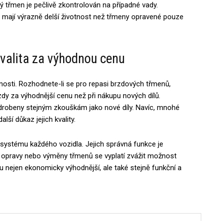
ý třmen je pečlivě zkontrolován na případné vady.
 mají výrazně delší životnost než třmeny opravené pouze
valita za výhodnou cenu
osti. Rozhodnete-li se pro repasi brzdových třmenů,
brzdy za výhodnější cenu než při nákupu nových dílů.
drobeny stejným zkouškám jako nové díly. Navíc, mnohé
lší důkaz jejich kvality.
systému každého vozidla. Jejich správná funkce je
y opravy nebo výměny třmenů se vyplatí zvážit možnost
 nejen ekonomicky výhodnější, ale také stejně funkční a