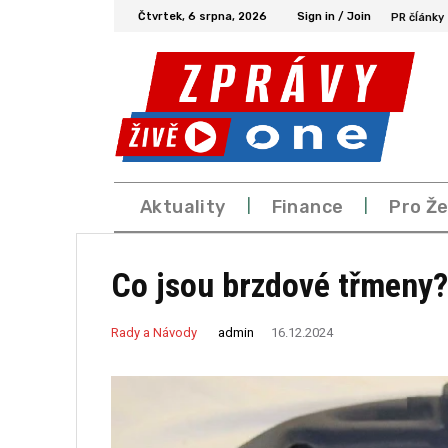
Čtvrtek, 6 srpna, 2026
Sign in / Join
PR čĺánky
Aktuality
Finance
Pro Ž
Co jsou brzdové třmeny?
admin
Rady a Návody
16.12.2024