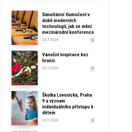
Simultánní tlumočení v
době moderních
technologií, jak se mění
mezinárodní konference
24.7.2026
0
Rady a Návody
Vánoční inspirace bez
hranic
23.7.2026
0
Rady a Návody
Školka Lovosická, Praha
9 a význam
individuálního přístupu k
dětem
20.7.2026
0
Pro Ženy