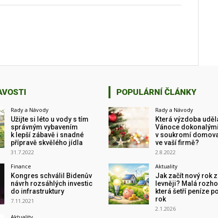
AVOSTI
POPULÁRNÍ ČLÁNKY
Rady a Návody
Rady a Návody
Užijte si léto u vody s tím
Která výzdoba uděl
správným vybavením
Vánoce dokonalými,
k lepší zábavě i snadné
v soukromí domov
přípravě skvělého jídla
ve vaší firmě?
31.7.2022
2.8.2022
Finance
Aktuality
Kongres schválil Bidenův
Jak začít nový rok z
návrh rozsáhlých investic
levněji? Malá rozho
do infrastruktury
která šetří peníze p
rok
7.11.2021
2.1.2026
Aktuality