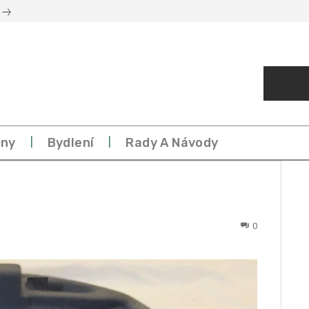
eny
Bydlení
Rady A Návody
0