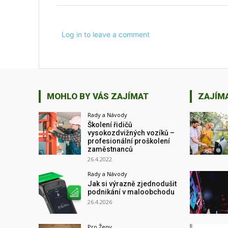
Log in to leave a comment
MOHLO BY VÁS ZAJÍMAT
ZAJÍM
Rady a Návody
Školení řidičů
vysokozdvižných vozíků –
profesionální proškolení
zaměstnanců
26.4.2022
Rady a Návody
Jak si výrazně zjednodušit
podnikání v maloobchodu
26.4.2026
Pro Ženy