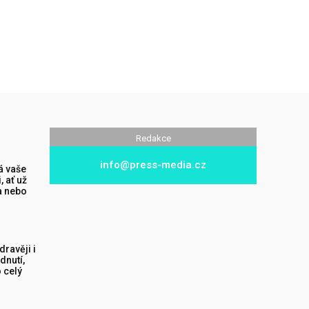
Redakce
info@press-media.cz
á vaše
 ať už
a nebo
dravěji i
dnutí,
o celý