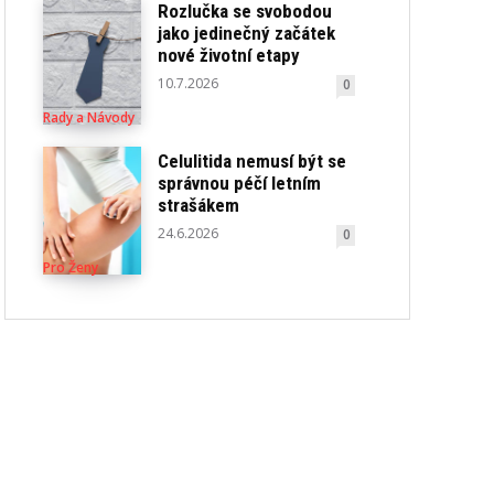
Rozlučka se svobodou
jako jedinečný začátek
nové životní etapy
10.7.2026
0
Rady a Návody
Celulitida nemusí být se
správnou péčí letním
strašákem
24.6.2026
0
Pro Ženy