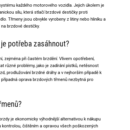
systému každého motorového vozidla. Jejich úkolem je
ickou sílu, která stlačí brzdové destičky proti
o. Třmeny jsou obvykle vyrobeny z litiny nebo hliníku a
í na brzdové destičky.
 je potřeba zasáhnout?
 zejména při častém brzdění. Vlivem opotřebení,
různé problémy, jako je zadírání pístků, netěsnost
rzd, prodlužování brzdné dráhy a v nejhorším případě k
 a případná oprava brzdových třmenů nezbytná pro
třmenů?
rzdy je ekonomicky výhodnější alternativou k nákupu
u kontrolou, čištěním a opravou všech poškozených