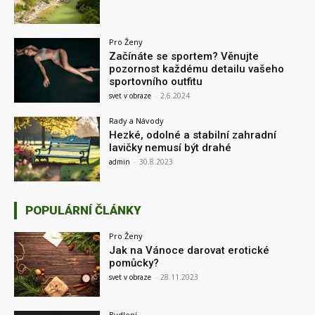
Pro Ženy
Začínáte se sportem? Věnujte
pozornost každému detailu vašeho
sportovního outfitu
svet v obraze
-
2.6.2024
Rady a Návody
Hezké, odolné a stabilní zahradní
lavičky nemusí být drahé
admin
-
30.8.2023
POPULÁRNÍ ČLÁNKY
Pro Ženy
Jak na Vánoce darovat erotické
pomůcky?
svet v obraze
-
28.11.2023
Bydlení