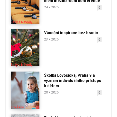
mění mezinárodní konference
24.7.2026
0
Rady a Návody
Vánoční inspirace bez hranic
23.7.2026
0
Rady a Návody
Školka Lovosická, Praha 9 a
význam individuálního přístupu
k dětem
20.7.2026
0
Pro Ženy