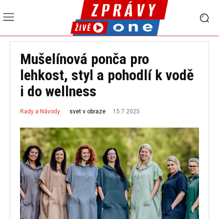
Mušelínová ponča pro
lehkost, styl a pohodlí k vodě
i do wellness
15.7.2025
svet v obraze
Rady a Návody