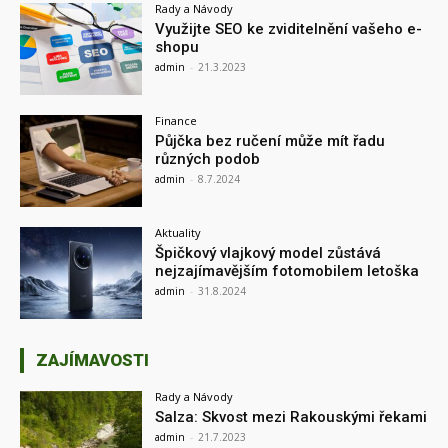
Rady a Návody
Využijte SEO ke zviditelnění vašeho e-
shopu
admin
-
21.3.2023
Finance
Půjčka bez ručení může mít řadu
různých podob
admin
-
8.7.2024
Aktuality
Špičkový vlajkový model zůstává
nejzajímavějším fotomobilem letoška
admin
-
31.8.2024
ZAJÍMAVOSTI
Rady a Návody
Salza: Skvost mezi Rakouskými řekami
admin
-
21.7.2023