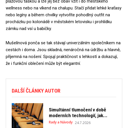
plážovou taškou a lze jej bez obav vzít i do městského
wellness nebo na víkend na chalupu. Stačí přidat lehké kraťasy
nebo legíny a během chvilky vytvoříte pohodlný outfit na
procházku po kolonádě v městském letovisku i prohlídku
zámku nad vsí u babičky.
Mušelínová ponča se tak stávají univerzálním společníkem na
cestách i doma. Jsou skladná, nenáročná na údržbu a hlavně,
příjemná na nošení. Spojují praktičnost s lehkostí a dokazují,
že i funkční oblečení může být elegantní.
DALŠÍ ČLÁNKY AUTOR
Simultánní tlumočení v době
moderních technologií, jak...
Rady a Návody
24.7.2026