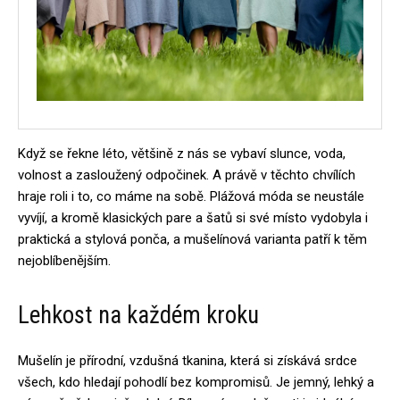
Když se řekne léto, většině z nás se vybaví slunce, voda,
volnost a zasloužený odpočinek. A právě v těchto chvílích
hraje roli i to, co máme na sobě. Plážová móda se neustále
vyvíjí, a kromě klasických pare a šatů si své místo vydobyla i
praktická a stylová ponča, a mušelínová varianta patří k těm
nejoblíbenějším.
Lehkost na každém kroku
Mušelín je přírodní, vzdušná tkanina, která si získává srdce
všech, kdo hledají pohodlí bez kompromisů. Je jemný, lehký a