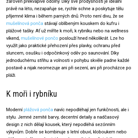
zároveň překvapivě odolný. Díky své prodyšnosti je ideální
právě na léto, nezapařuje se, rychle schne a poskytuje tělu
příjemné klima i během parných dnů. Proto není divu, že se
mušelínová ponča
stávají oblíbeným kouskem do kufru i
plážové tašky. Ať už míříte k moři, k rybníku nebo na wellness
víkend,
mušelínové pončo
poslouží hned několikrát. Lze ho
využít jako praktické přehození přes plavky, ochranu před
sluncem, osušku i odpočinkový oděv po saunování. Díky
jednoduchému střihu a volnosti v pohybu skvěle padne každé
postavě a nijak neomezuje ani při sezení, ani při procházce po
pláži.
K moři i rybníku
Moderní
plážová ponča
navíc nepodléhají jen funkčnosti, ale i
stylu. Jemné zemité barvy, decentní detaily a nadčasový
design z nich dělají kousek, který nepodléhá sezónním
výkyvům. Dobře se kombinuje s letní obuví, kloboukem nebo