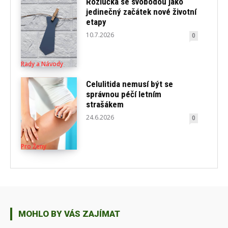
Rozlučka se svobodou jako
jedinečný začátek nové životní
etapy
10.7.2026
0
Rady a Návody
Celulitida nemusí být se
správnou péčí letním
strašákem
24.6.2026
0
Pro Ženy
MOHLO BY VÁS ZAJÍMAT