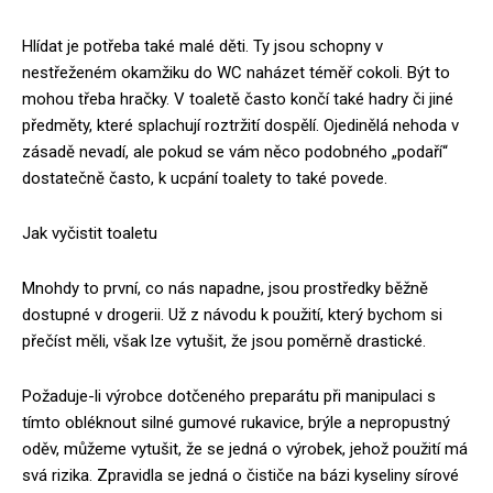
Hlídat je potřeba také malé děti. Ty jsou schopny v
nestřeženém okamžiku do WC naházet téměř cokoli. Být to
mohou třeba hračky. V toaletě často končí také hadry či jiné
předměty, které splachují roztržití dospělí. Ojedinělá nehoda v
zásadě nevadí, ale pokud se vám něco podobného „podaří“
dostatečně často, k ucpání toalety to také povede.
Jak vyčistit toaletu
Mnohdy to první, co nás napadne, jsou prostředky běžně
dostupné v drogerii. Už z návodu k použití, který bychom si
přečíst měli, však lze vytušit, že jsou poměrně drastické.
Požaduje-li výrobce dotčeného preparátu při manipulaci s
tímto obléknout silné gumové rukavice, brýle a nepropustný
oděv, můžeme vytušit, že se jedná o výrobek, jehož použití má
svá rizika. Zpravidla se jedná o čističe na bázi kyseliny sírové