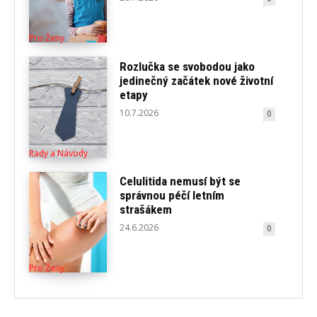
Pro Ženy
Rozlučka se svobodou jako
jedinečný začátek nové životní
etapy
10.7.2026
0
Rady a Návody
Celulitida nemusí být se
správnou péčí letním
strašákem
24.6.2026
0
Pro Ženy