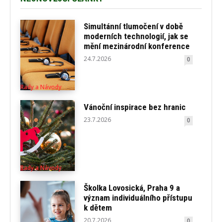
Simultánní tlumočení v době
moderních technologií, jak se
mění mezinárodní konference
24.7.2026
0
Rady a Návody
Vánoční inspirace bez hranic
23.7.2026
0
Rady a Návody
Školka Lovosická, Praha 9 a
význam individuálního přístupu
k dětem
20.7.2026
0