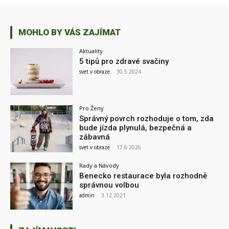
MOHLO BY VÁS ZAJÍMAT
Aktuality
5 tipů pro zdravé svačiny
svet v obraze
-
30.5.2024
Pro Ženy
Správný povrch rozhoduje o tom, zda
bude jízda plynulá, bezpečná a
zábavná
svet v obraze
-
17.6.2026
Rady a Návody
Benecko restaurace byla rozhodně
správnou volbou
admin
-
3.12.2021