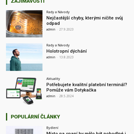
ZAJÍMAVOSTI
Rady a Návody
Nejčastější chyby, kterými ničíte svůj
odpad
admin
-
27.9.2023
Rady a Návody
Holotropní dýchání
admin
-
13.8.2023
Aktuality
Potřebujete kvalitní platební terminál?
Pomůže vám Dotykačka
admin
-
28.5.2024
POPULÁRNÍ ČLÁNKY
Bydlení
Místo na spaní by mělo být pohodlné i