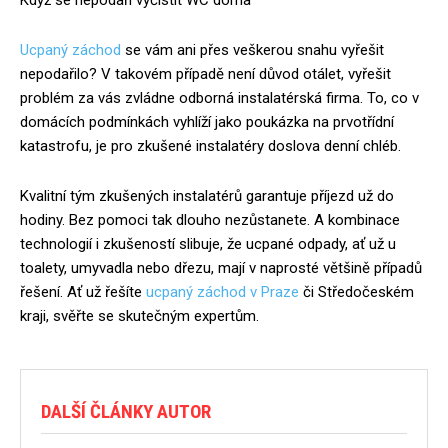
Když se nepodaří vyčistit WC doma
Ucpaný záchod
se vám ani přes veškerou snahu vyřešit
nepodařilo? V takovém případě není důvod otálet, vyřešit
problém za vás zvládne odborná instalatérská firma. To, co v
domácích podmínkách vyhlíží jako poukázka na prvotřídní
katastrofu, je pro zkušené instalatéry doslova denní chléb.
Kvalitní tým zkušených instalatérů garantuje příjezd už do
hodiny. Bez pomoci tak dlouho nezůstanete. A kombinace
technologií i zkušeností slibuje, že ucpané odpady, ať už u
toalety, umyvadla nebo dřezu, mají v naprosté většině případů
řešení. Ať už řešíte
ucpaný záchod v Praze
či Středočeském
kraji, svěřte se skutečným expertům.
DALŠÍ ČLÁNKY AUTOR