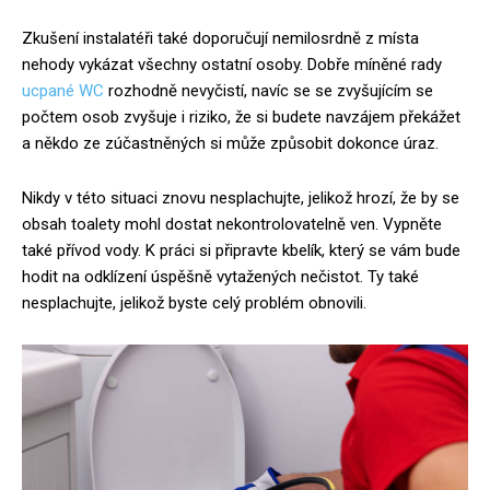
Zkušení instalatéři také doporučují nemilosrdně z místa
nehody vykázat všechny ostatní osoby. Dobře míněné rady
ucpané WC
rozhodně nevyčistí, navíc se se zvyšujícím se
počtem osob zvyšuje i riziko, že si budete navzájem překážet
a někdo ze zúčastněných si může způsobit dokonce úraz.
Nikdy v této situaci znovu nesplachujte, jelikož hrozí, že by se
obsah toalety mohl dostat nekontrolovatelně ven. Vypněte
také přívod vody. K práci si připravte kbelík, který se vám bude
hodit na odklízení úspěšně vytažených nečistot. Ty také
nesplachujte, jelikož byste celý problém obnovili.