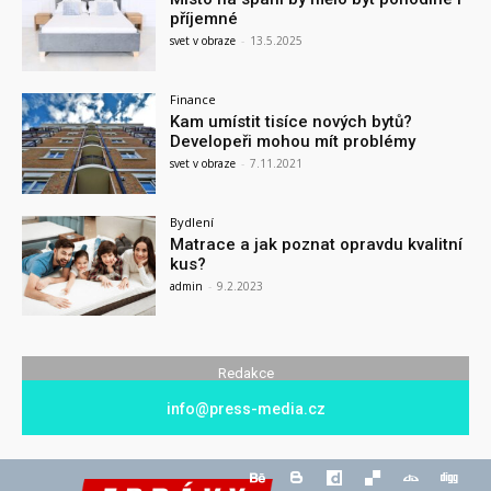
příjemné
svet v obraze
-
13.5.2025
Finance
Kam umístit tisíce nových bytů?
Developeři mohou mít problémy
svet v obraze
-
7.11.2021
Bydlení
Matrace a jak poznat opravdu kvalitní
kus?
admin
-
9.2.2023
Redakce
info@press-media.cz