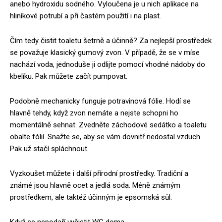
anebo hydroxidu sodného. Vyloučena je u nich aplikace na
hliníkové potrubí a při častém použití i na plast.
Čím tedy čistit toaletu šetrně a účinně? Za nejlepší prostředek
se považuje klasický gumový zvon. V případě, že se v míse
nachází voda, jednoduše ji odlijte pomocí vhodné nádoby do
kbelíku. Pak můžete začít pumpovat.
Podobně mechanicky funguje potravinová fólie. Hodí se
hlavně tehdy, když zvon nemáte a nejste schopni ho
momentálně sehnat. Zvedněte záchodové sedátko a toaletu
obalte fólií. Snažte se, aby se vám dovnitř nedostal vzduch.
Pak už stačí spláchnout.
Vyzkoušet můžete i další přírodní prostředky. Tradiční a
známé jsou hlavně ocet a jedlá soda. Méně známým
prostředkem, ale taktéž účinným je epsomská sůl.