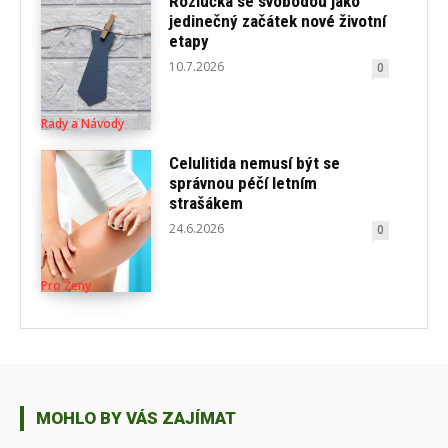
Rozlučka se svobodou jako
jedinečný začátek nové životní
etapy
10.7.2026
0
Rady a Návody
Celulitida nemusí být se
správnou péčí letním
strašákem
24.6.2026
0
Pro Ženy
MOHLO BY VÁS ZAJÍMAT