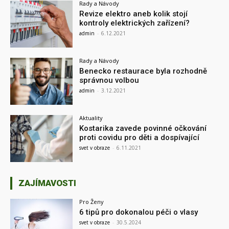
Rady a Návody
Revize elektro aneb kolik stojí
kontroly elektrických zařízení?
admin
-
6.12.2021
Rady a Návody
Benecko restaurace byla rozhodně
správnou volbou
admin
-
3.12.2021
Aktuality
Kostarika zavede povinné očkování
proti covidu pro děti a dospívající
svet v obraze
-
6.11.2021
ZAJÍMAVOSTI
Pro Ženy
6 tipů pro dokonalou péči o vlasy
svet v obraze
-
30.5.2024