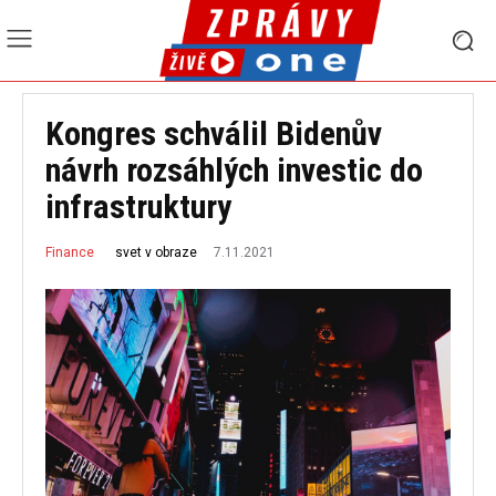
Kongres schválil Bidenův
návrh rozsáhlých investic do
infrastruktury
7.11.2021
svet v obraze
Finance