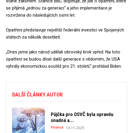
stane zákonem. Stanice BBC doplňuje, že jde o opatření, které
se přijímá „jednou za generaci“ a jeho implementace je
rozvržena do následujících osmi let.
Opatření představuje největší federální investici ve Spojených
státech za několik desetiletí.
„Dnes jsme jako národ udělali obrovský krok vpřed. Na toto
opatření se budou dívat další generace s vědomím, že USA
vyhrály ekonomickou soutěž pro 21. století,“ prohlásil Biden.
DALŠÍ ČLÁNKY AUTOR
Půjčka pro OSVČ byla opravdu
snadná a...
Finance
16.11.2025