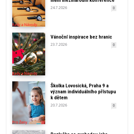
mění mezinárodní konference
24.7.2026
0
Rady a Návody
Vánoční inspirace bez hranic
23.7.2026
0
Rady a Návody
Školka Lovosická, Praha 9 a
význam individuálního přístupu
k dětem
20.7.2026
0
Pro Ženy