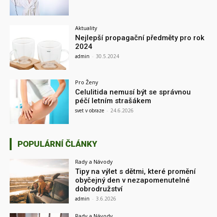
Aktuality
Nejlepší propagační předměty pro rok
2024
admin
-
30.5.2024
Pro Ženy
Celulitida nemusí být se správnou
péčí letním strašákem
svet v obraze
-
24.6.2026
POPULÁRNÍ ČLÁNKY
Rady a Návody
Tipy na výlet s dětmi, které promění
obyčejný den v nezapomenutelné
dobrodružství
admin
-
3.6.2026
Rady a Návody