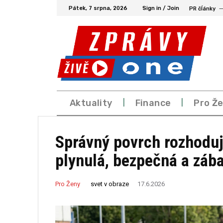
Pátek, 7 srpna, 2026
Sign in / Join
PR čĺánky
Aktuality
Finance
Pro Ž
Správný povrch rozhoduj
plynulá, bezpečná a záb
svet v obraze
Pro Ženy
17.6.2026