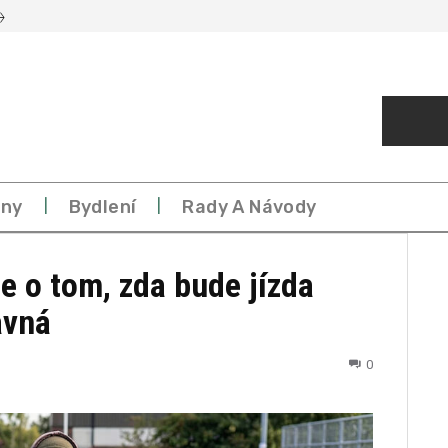
eny
Bydlení
Rady A Návody
e o tom, zda bude jízda
avná
0