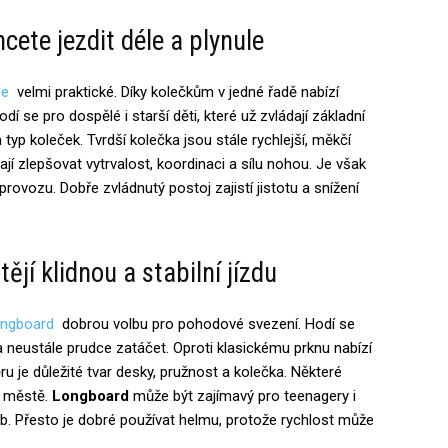
hcete jezdit déle a plynule
le
velmi praktické. Díky kolečkům v jedné řadě nabízí
 se pro dospělé i starší děti, které už zvládají základní
a typ koleček. Tvrdší kolečka jsou stále rychlejší, měkčí
í zlepšovat vytrvalost, koordinaci a sílu nohou. Je však
provozu. Dobře zvládnutý postoj zajistí jistotu a snížení
ějí klidnou a stabilní jízdu
ongboard
dobrou volbu pro pohodové svezení. Hodí se
a neustále prudce zatáčet. Oproti klasickému prknu nabízí
ěru je důležité tvar desky, pružnost a kolečka. Některé
o městě.
Longboard
může být zajímavý pro teenagery i
hyb. Přesto je dobré používat helmu, protože rychlost může