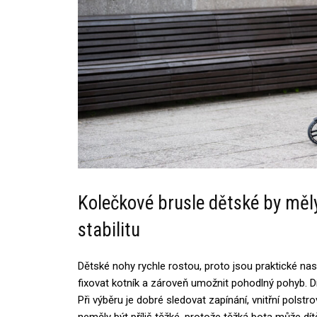
Kolečkové brusle dětské by měl
stabilitu
Dětské nohy rychle rostou, proto jsou praktické na
fixovat kotník a zároveň umožnit pohodlný pohyb. Dít
Při výběru je dobré sledovat zapínání, vnitřní polstro
neměly být příliš těžké, protože těžká bota může dítě 