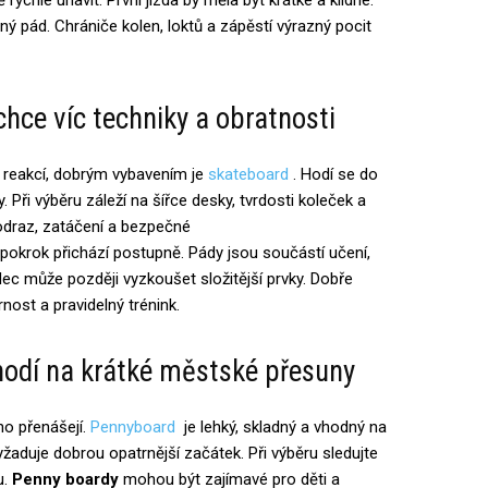
ný pád. Chrániče kolen, loktů a zápěstí výrazný pocit
chce víc techniky a obratnosti
ou reakcí, dobrým vybavením je
skateboard
. Hodí se do
 Při výběru záleží na šířce desky, tvrdosti koleček a
 odraz, zatáčení a bezpečné
 pokrok přichází postupně. Pády jsou součástí učení,
dec může později vyzkoušet složitější prvky. Dobře
ost a pravidelný trénink.
odí na krátké městské přesuny
no přenášejí.
Pennyboard
je lehký, skladný a vhodný na
yžaduje dobrou opatrnější začátek. Při výběru sledujte
u.
Penny boardy
mohou být zajímavé pro děti a