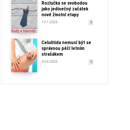
Rozlučka se svobodou
jako jedinečný začátek
nové životní etapy
10.7.2026
0
Rady a Návody
Celulitida nemusí být se
správnou péčí letním
strašákem
24.6.2026
0
Pro Ženy