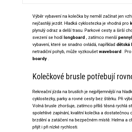
Výběr vybavení na kolečka by neměl začínat jen vz
nejčastěji jezdit. Hladká cyklostezka je vhodná pro
plynulý odraz a delší trasu. Parkové cesty a širší 
svezení se hodí
longboard
, zatímco menší
penny
vybavení, které se snadno ovládá, například
dětská
netradiční pohyb, může vyzkoušet
waveboard
. Pro
boardy
.
Kolečkové brusle potřebují rovn
Rekreační jízda na bruslích je nejpříjemnější na h
cyklostezky, parky a rovné cesty bez štěrku. Při výbě
Volná brusle zhoršuje, zatímco příliš těsná rychlá s
spolehlivé zapínání, kvalitní kolečka a dostatečnou 
brzdění a zatáčení na bezpečném místě. Helma a chr
přijít i při nízké rychlosti.