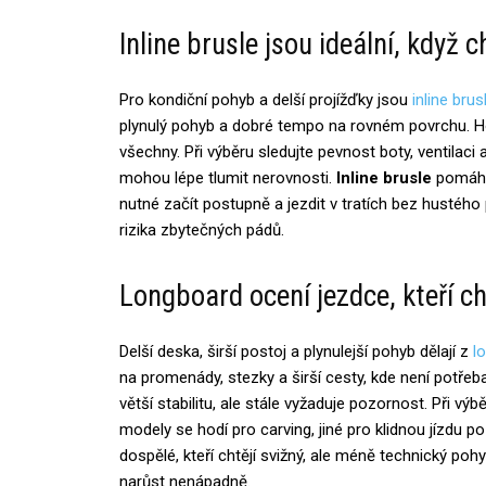
Inline brusle jsou ideální, když c
Pro kondiční pohyb a delší projížďky jsou
inline brus
plynulý pohyb a dobré tempo na rovném povrchu. Hodí
všechny. Při výběru sledujte pevnost boty, ventilaci 
mohou lépe tlumit nerovnosti.
Inline brusle
pomáhaj
nutné začít postupně a jezdit v tratích bez hustého 
rizika zbytečných pádů.
Longboard ocení jezdce, kteří cht
Delší deska, širší postoj a plynulejší pohyb dělají z
l
na promenády, stezky a širší cesty, kde není potřeb
větší stabilitu, ale stále vyžaduje pozornost. Při výb
modely se hodí pro carving, jiné pro klidnou jízdu p
dospělé, kteří chtějí svižný, ale méně technický po
narůst nenápadně.