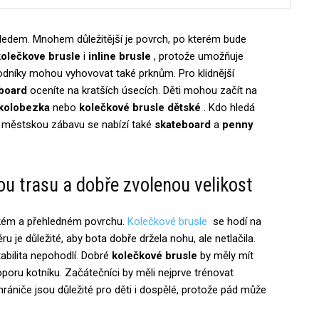
hledem. Mnohem důležitější je povrch, po kterém bude
kolečkove brusle
i
inline brusle
, protože umožňuje
chodníky mohou vyhovovat také prknům. Pro klidnější
board
oceníte na kratších úsecích. Děti mohou začít na
 kolobezka
nebo
kolečkové brusle dětské
. Kdo hledá
 městskou zábavu se nabízí také
skateboard
a
penny
ou trasu a dobře zvolenou velikost
ladkém a přehledném povrchu.
Kolečkové brusle
se hodí na
ru je důležité, aby bota dobře držela nohu, ale netlačila.
tabilita nepohodlí. Dobré
kolečkové brusle
by měly mít
oporu kotníku. Začátečníci by měli nejprve trénovat
ániče jsou důležité pro děti i dospělé, protože pád může