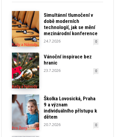
Simultánní tlumočení v
době moderních
technologií, jak se mění
mezinárodní konference
24.7.2026
0
Rady a Návody
Vánoční inspirace bez
hranic
23.7.2026
0
Rady a Návody
Školka Lovosická, Praha
9 a význam
individuálního přístupu k
dětem
20.7.2026
0
Pro Ženy