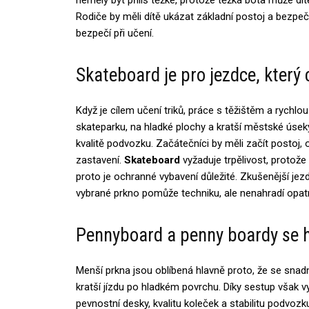
Rodiče by měli dítě ukázat základní postoj a bezpeč
bezpečí při učení.
Skateboard je pro jezdce, který 
Když je cílem učení triků, práce s těžištěm a rychl
skateparku, na hladké plochy a kratší městské úseky.
kvalitě podvozku. Začátečníci by měli začít postoj,
zastavení.
Skateboard
vyžaduje trpělivost, protože
proto je ochranné vybavení důležité. Zkušenější jez
vybrané prkno pomůže techniku, ale nenahradí opatrn
Pennyboard a penny boardy se h
Menší prkna jsou oblíbená hlavně proto, že se snad
kratší jízdu po hladkém povrchu. Díky sestup však v
pevnostní desky, kvalitu koleček a stabilitu podvozk