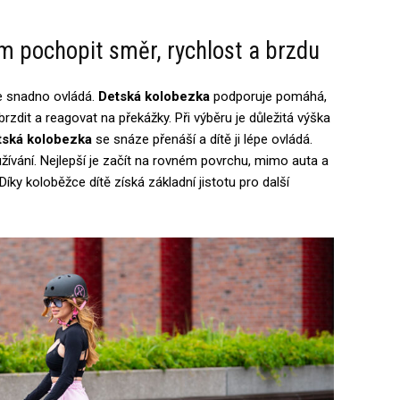
 pochopit směr, rychlost a brzdu
se snadno ovládá.
Detská kolobezka
podporuje pomáhá,
 brzdit a reagovat na překážky. Při výběru je důležitá výška
tská kolobezka
se snáze přenáší a dítě ji lépe ovládá.
ívání. Nejlepší je začít na rovném povrchu, mimo auta a
ky koloběžce dítě získá základní jistotu pro další