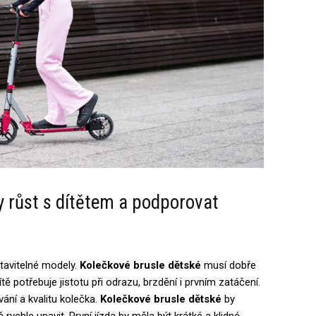
y růst s dítětem a podporovat
stavitelné modely.
Kolečkové brusle dětské
musí dobře
ě potřebuje jistotu při odrazu, brzdění i prvním zatáčení.
vání a kvalitu kolečka.
Kolečkové brusle dětské
by
rychle unavit. První jízda by měla být krátké a klidné.