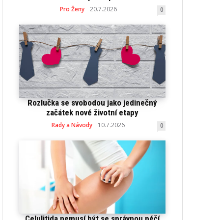
Pro Ženy
20.7.2026
0
Rozlučka se svobodou jako jedinečný
začátek nové životní etapy
Rady a Návody
10.7.2026
0
Celulitida nemusí být se správnou péčí