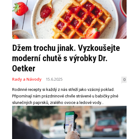
Džem trochu jinak. Vyzkoušejte
moderní chutě s výrobky Dr.
Oetker
Rady a Návody
15.6.2025
0
Rodinné recepty si každý z nás střeží jako vzácný poklad.
Připomínají nám prázdninové chvíle strávené u babičky plné
slunečných paprsků, zralého ovoce a ledové vody...