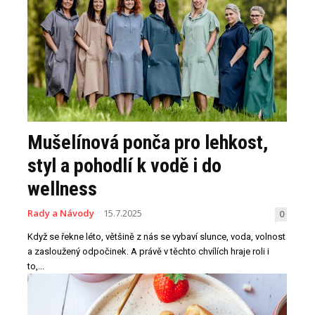
Mušelínová ponča pro lehkost,
styl a pohodlí k vodě i do
wellness
Rady a Návody
15.7.2025
0
Když se řekne léto, většině z nás se vybaví slunce, voda, volnost
a zasloužený odpočinek. A právě v těchto chvílích hraje roli i
to,...