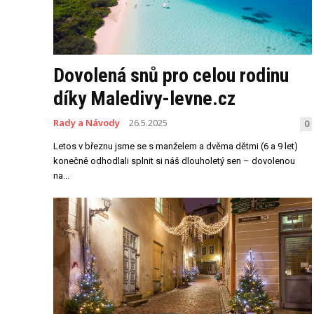
Dovolená snů pro celou rodinu
díky Maledivy-levne.cz
Rady a Návody
26.5.2025
0
Letos v březnu jsme se s manželem a dvěma dětmi (6 a 9 let)
konečně odhodlali splnit si náš dlouholetý sen – dovolenou
na...