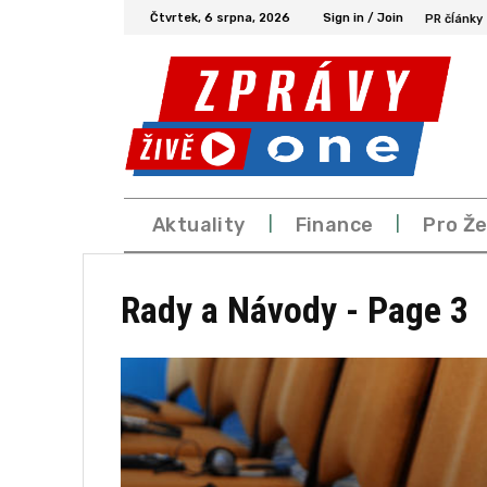
Čtvrtek, 6 srpna, 2026
Sign in / Join
PR čĺánky
Aktuality
Finance
Pro Ž
Rady a Návody
- Page 3