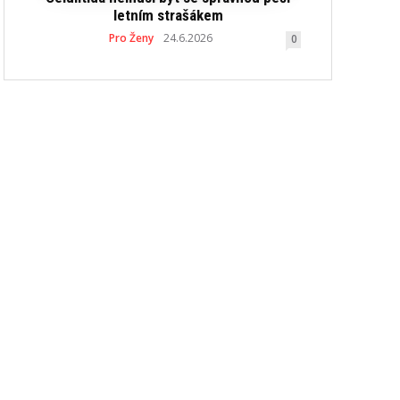
letním strašákem
Pro Ženy
24.6.2026
0