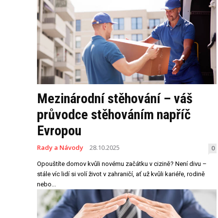
Mezinárodní stěhování – váš
průvodce stěhováním napříč
Evropou
Rady a Návody
28.10.2025
0
Opouštíte domov kvůli novému začátku v cizině? Není divu –
stále víc lidí si volí život v zahraničí, ať už kvůli kariéře, rodině
nebo...