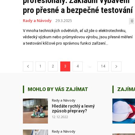
profesionály: Základní vybavení
pro přesné a bezpečné testování
Rady a Návody
29.3.2025
0
V mnoha technických odvětvích, ať už jde o elektrotechniku,
vědecký výzkum nebo průmyslovou výrobu, jsou přesné měření
a testování klíčové pro správnou funkci zařízení...
...
1
2
3
4
14
MOHLO BY VÁS ZAJÍMAT
ZAJÍM
Rady a Návody
Hledáte rychlý a levný
způsob přepravy?
12.12.2022
Rady a Návody