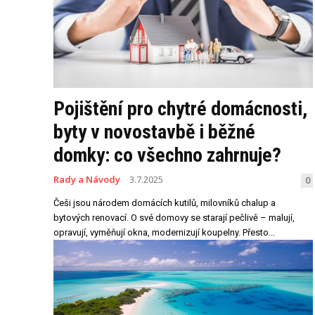
Pojištění pro chytré domácnosti,
byty v novostavbě i běžné
domky: co všechno zahrnuje?
Rady a Návody
3.7.2025
0
Češi jsou národem domácích kutilů, milovníků chalup a
bytových renovací. O své domovy se starají pečlivě – malují,
opravují, vyměňují okna, modernizují koupelny. Přesto...