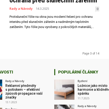
ochrana před slunečním zářením
Rady a Návody
14.3.2025
0
Protisluneční fólie na okna jsou moderní řešení pro ochranu
interiéru před slunečním zářením a nadměrným teplotním
zatížením. Tyto fólie jsou vyrobeny z pokročilých materiálů,...
Page 3 of 14
AVOSTI
POPULÁRNÍ ČLÁNKY
Rady a Návody
Bydlení
Reklamní předměty
Ložnice jako místo
s potiskem – efektivní
harmonie a klidnéh
způsob propagace vaší
spánku
značky
11.7.2025
13.1.2023
Rady a Návody