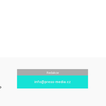
Redakce
info@press-media.cz
o