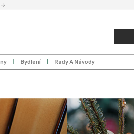
eny
Bydlení
Rady A Návody