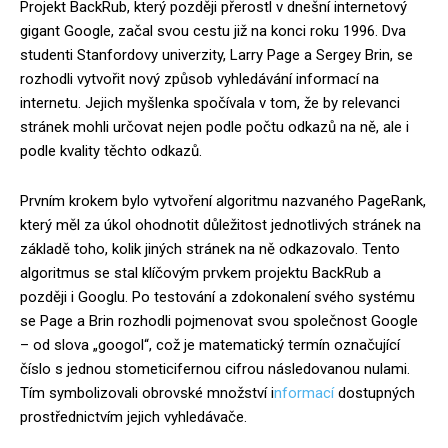
Projekt BackRub, který později přerostl v dnešní internetový
gigant Google, začal svou cestu již na konci roku 1996. Dva
studenti Stanfordovy univerzity, Larry Page a Sergey Brin, se
rozhodli vytvořit nový způsob vyhledávání informací na
internetu. Jejich myšlenka spočívala v tom, že by relevanci
stránek mohli určovat nejen podle počtu odkazů na ně, ale i
podle kvality těchto odkazů.
Prvním krokem bylo vytvoření algoritmu nazvaného PageRank,
který měl za úkol ohodnotit důležitost jednotlivých stránek na
základě toho, kolik jiných stránek na ně odkazovalo. Tento
algoritmus se stal klíčovým prvkem projektu BackRub a
později i Googlu. Po testování a zdokonalení svého systému
se Page a Brin rozhodli pojmenovat svou společnost Google
– od slova „googol“, což je matematický termín označující
číslo s jednou stometicifernou cifrou následovanou nulami.
Tím symbolizovali obrovské množství i
nformací
dostupných
prostřednictvím jejich vyhledávače.