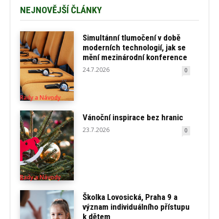
NEJNOVĚJŠÍ ČLÁNKY
Simultánní tlumočení v době
moderních technologií, jak se
mění mezinárodní konference
24.7.2026
0
Rady a Návody
Vánoční inspirace bez hranic
23.7.2026
0
Rady a Návody
Školka Lovosická, Praha 9 a
význam individuálního přístupu
k dětem