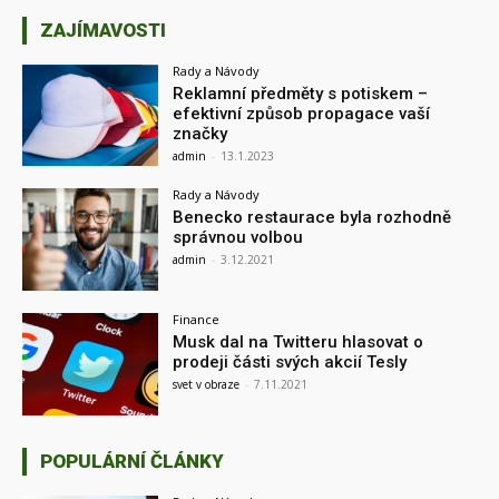
ZAJÍMAVOSTI
Rady a Návody
Reklamní předměty s potiskem –
efektivní způsob propagace vaší
značky
admin
-
13.1.2023
Rady a Návody
Benecko restaurace byla rozhodně
správnou volbou
admin
-
3.12.2021
Finance
Musk dal na Twitteru hlasovat o
prodeji části svých akcií Tesly
svet v obraze
-
7.11.2021
POPULÁRNÍ ČLÁNKY