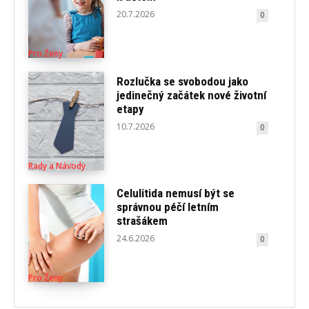
20.7.2026
0
Pro Ženy
Rozlučka se svobodou jako
jedinečný začátek nové životní
etapy
10.7.2026
0
Rady a Návody
Celulitida nemusí být se
správnou péčí letním
strašákem
24.6.2026
0
Pro Ženy