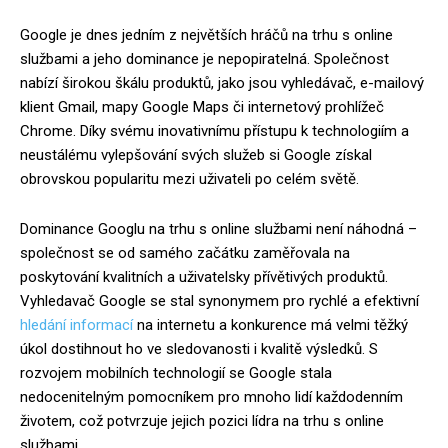
Google je dnes jedním z největších hráčů na trhu s online
službami a jeho dominance je nepopiratelná. Společnost
nabízí širokou škálu produktů, jako jsou vyhledávač, e-mailový
klient Gmail, mapy Google Maps či internetový prohlížeč
Chrome. Díky svému inovativnímu přístupu k technologiím a
neustálému vylepšování svých služeb si Google získal
obrovskou popularitu mezi uživateli po celém světě.
Dominance Googlu na trhu s online službami není náhodná –
společnost se od samého začátku zaměřovala na
poskytování kvalitních a uživatelsky přívětivých produktů.
Vyhledavač Google se stal synonymem pro rychlé a efektivní
hledání informací
na internetu a konkurence má velmi těžký
úkol dostihnout ho ve sledovanosti i kvalitě výsledků. S
rozvojem mobilních technologií se Google stala
nedocenitelným pomocníkem pro mnoho lidí každodenním
životem, což potvrzuje jejich pozici lídra na trhu s online
službami.