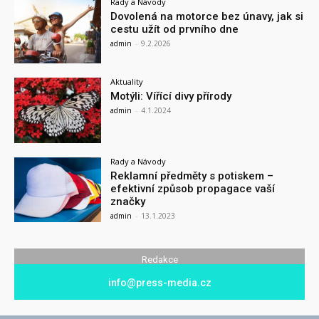
Rady a Návody
Dovolená na motorce bez únavy, jak si
cestu užít od prvního dne
admin
-
9.2.2026
Aktuality
Motýli: Vířící divy přírody
admin
-
4.1.2024
Rady a Návody
Reklamní předměty s potiskem –
efektivní způsob propagace vaší
značky
admin
-
13.1.2023
Redakce
info@press-media.cz