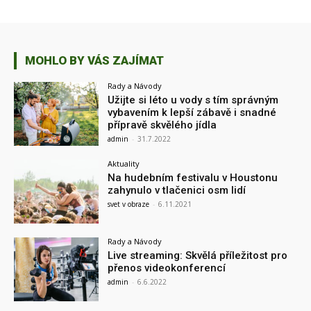
MOHLO BY VÁS ZAJÍMAT
Rady a Návody
Užijte si léto u vody s tím správným
vybavením k lepší zábavě i snadné
přípravě skvělého jídla
admin
-
31.7.2022
Aktuality
Na hudebním festivalu v Houstonu
zahynulo v tlačenici osm lidí
svet v obraze
-
6.11.2021
Rady a Návody
Live streaming: Skvělá příležitost pro
přenos videokonferencí
admin
-
6.6.2022