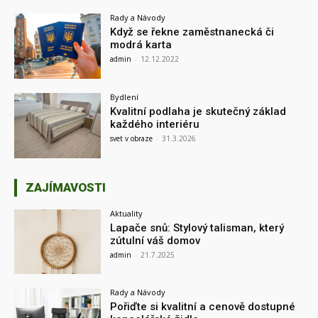
Rady a Návody
Když se řekne zaměstnanecká či
modrá karta
admin
-
12.12.2022
Bydlení
Kvalitní podlaha je skutečný základ
každého interiéru
svet v obraze
-
31.3.2026
ZAJÍMAVOSTI
Aktuality
Lapače snů: Stylový talisman, který
zútulní váš domov
admin
-
21.7.2025
Rady a Návody
Pořiďte si kvalitní a cenově dostupné