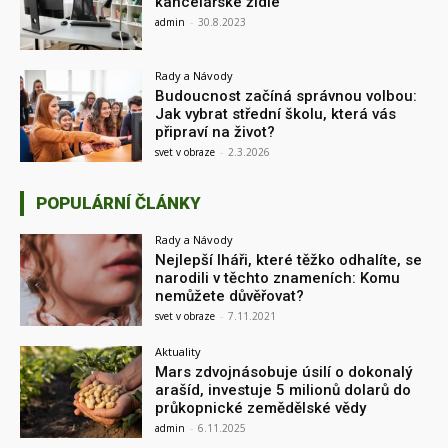
kancelářské židle
admin
-
30.8.2023
Rady a Návody
Budoucnost začíná správnou volbou:
Jak vybrat střední školu, která vás
připraví na život?
svet v obraze
-
2.3.2026
POPULÁRNÍ ČLÁNKY
Rady a Návody
Nejlepší lháři, které těžko odhalíte, se
narodili v těchto znameních: Komu
nemůžete důvěřovat?
svet v obraze
-
7.11.2021
Aktuality
Mars zdvojnásobuje úsilí o dokonalý
arašíd, investuje 5 milionů dolarů do
průkopnické zemědělské vědy
admin
-
6.11.2025