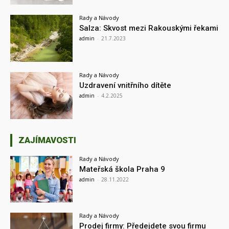
Rady a Návody
Salza: Skvost mezi Rakouskými řekami
admin
-
21.7.2023
Rady a Návody
Uzdravení vnitřního dítěte
admin
-
4.2.2025
ZAJÍMAVOSTI
Rady a Návody
Mateřská škola Praha 9
admin
-
28.11.2022
Rady a Návody
Prodej firmy: Předejdete svou firmu