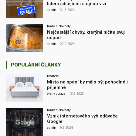
lidem sdílejícím stejnou vizi
admin
-
31.3.2022
Rady a Návody
Nejčastější chyby, kterými ničíte svůj
odpad
admin
-
27.9.2023
POPULÁRNÍ ČLÁNKY
Bydlení
Místo na spaní by mělo být pohodlné i
příjemné
svet v obraze
-
13.5.2025
Rady a Návody
Vznik internetového vyhledávače
Google
admin
-
9.9.2024