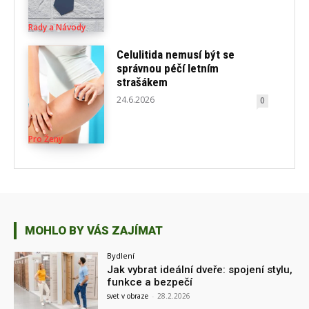
Rady a Návody
Celulitida nemusí být se
správnou péčí letním
strašákem
24.6.2026
0
Pro Ženy
MOHLO BY VÁS ZAJÍMAT
Bydlení
Jak vybrat ideální dveře: spojení stylu,
funkce a bezpečí
svet v obraze
-
28.2.2026