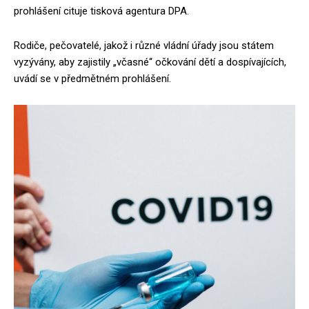
prohlášení cituje tisková agentura DPA.
Rodiče, pečovatelé, jakož i různé vládní úřady jsou státem
vyzývány, aby zajistily „včasné“ očkování dětí a dospívajících,
uvádí se v předmětném prohlášení.