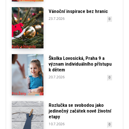
Vánoční inspirace bez hranic
23.7.2026
0
Rady a Návody
Školka Lovosická, Praha 9 a
význam individuálního přístupu
k dětem
20.7.2026
0
Pro Ženy
Rozlučka se svobodou jako
jedinečný začátek nové životní
etapy
10.7.2026
0