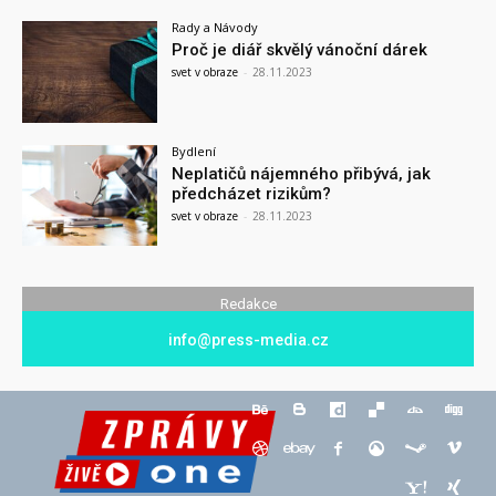
Rady a Návody
Proč je diář skvělý vánoční dárek
svet v obraze
-
28.11.2023
Bydlení
Neplatičů nájemného přibývá, jak
předcházet rizikům?
svet v obraze
-
28.11.2023
Redakce
info@press-media.cz