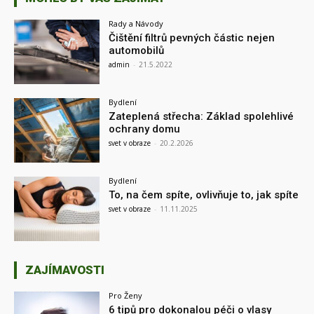
Rady a Návody
Čištění filtrů pevných částic nejen
automobilů
admin
-
21.5.2022
Bydlení
Zateplená střecha: Základ spolehlivé
ochrany domu
svet v obraze
-
20.2.2026
Bydlení
To, na čem spíte, ovlivňuje to, jak spíte
svet v obraze
-
11.11.2025
ZAJÍMAVOSTI
Pro Ženy
6 tipů pro dokonalou péči o vlasy