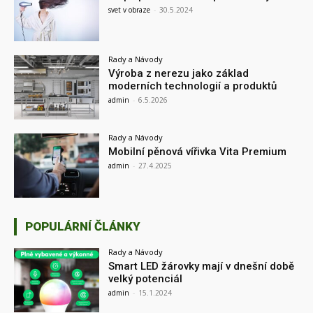
svet v obraze
-
30.5.2024
Rady a Návody
Výroba z nerezu jako základ
moderních technologií a produktů
admin
-
6.5.2026
Rady a Návody
Mobilní pěnová vířivka Vita Premium
admin
-
27.4.2025
POPULÁRNÍ ČLÁNKY
Rady a Návody
Smart LED žárovky mají v dnešní době
velký potenciál
admin
-
15.1.2024