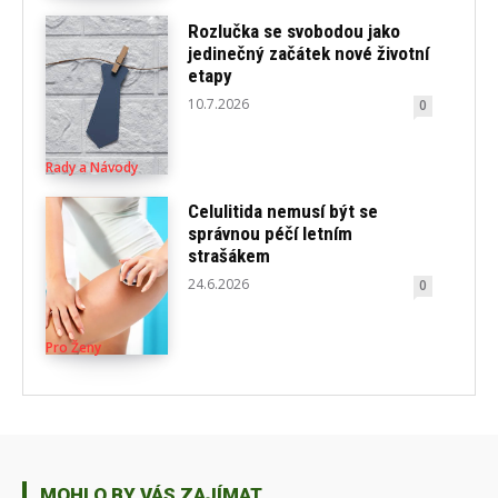
Rozlučka se svobodou jako
jedinečný začátek nové životní
etapy
10.7.2026
0
Rady a Návody
Celulitida nemusí být se
správnou péčí letním
strašákem
24.6.2026
0
Pro Ženy
MOHLO BY VÁS ZAJÍMAT