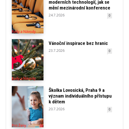
moderních technologií, jak se
mění mezinárodní konference
24.7.2026
0
Rady a Návody
Vánoční inspirace bez hranic
23.7.2026
0
Rady a Návody
Školka Lovosická, Praha 9 a
význam individuálního přístupu
k dětem
20.7.2026
0
Pro Ženy