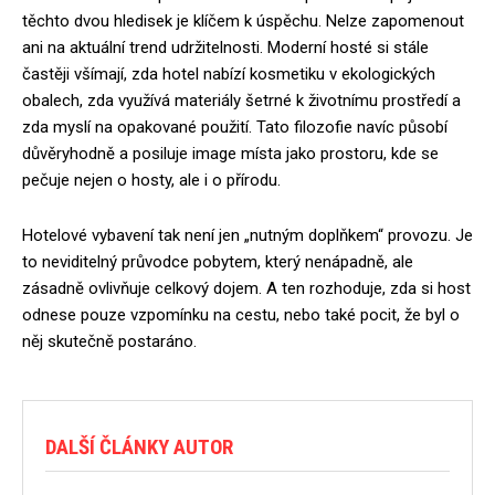
těchto dvou hledisek je klíčem k úspěchu. Nelze zapomenout
ani na aktuální trend udržitelnosti. Moderní hosté si stále
častěji všímají, zda hotel nabízí kosmetiku v ekologických
obalech, zda využívá materiály šetrné k životnímu prostředí a
zda myslí na opakované použití. Tato filozofie navíc působí
důvěryhodně a posiluje image místa jako prostoru, kde se
pečuje nejen o hosty, ale i o přírodu.
Hotelové vybavení tak není jen „nutným doplňkem“ provozu. Je
to neviditelný průvodce pobytem, který nenápadně, ale
zásadně ovlivňuje celkový dojem. A ten rozhoduje, zda si host
odnese pouze vzpomínku na cestu, nebo také pocit, že byl o
něj skutečně postaráno.
DALŠÍ ČLÁNKY AUTOR