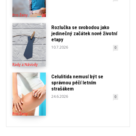
Pro Ženy
Rozlučka se svobodou jako
jedinečný začátek nové životní
etapy
10.7.2026
0
Rady a Návody
Celulitida nemusí být se
správnou péčí letním
strašákem
24.6.2026
0
Pro Ženy