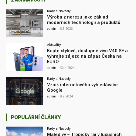
Rady a Návody
Výroba z nerezu jako základ
moderních technologií a produktů
admin
-
6.5.2026
Aktuality
Kupte stylové, dostupné vivo V40 SE a
vyhrajte zájezd na zápas Česka na
EURO
admin
-
30.4.2024
Rady a Návody
Vznik internetového vyhledávače
Google
admin
-
9.9.2024
POPULÁRNÍ ČLÁNKY
Rady a Návody
Maledivy – Tropický ráj v luxusních