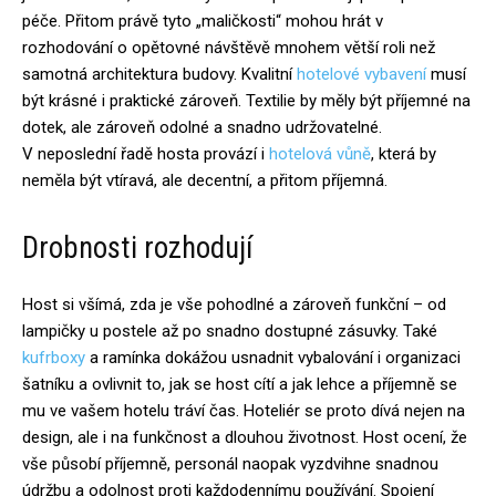
péče. Přitom právě tyto „maličkosti“ mohou hrát v
rozhodování o opětovné návštěvě mnohem větší roli než
samotná architektura budovy. Kvalitní
hotelové vybavení
musí
být krásné i praktické zároveň. Textilie by měly být příjemné na
dotek, ale zároveň odolné a snadno udržovatelné.
V neposlední řadě hosta provází i
hotelová vůně
, která by
neměla být vtíravá, ale decentní, a přitom příjemná.
Drobnosti rozhodují
Host si všímá, zda je vše pohodlné a zároveň funkční – od
lampičky u postele až po snadno dostupné zásuvky. Také
kufrboxy
a ramínka dokážou usnadnit vybalování i organizaci
šatníku a ovlivnit to, jak se host cítí a jak lehce a příjemně se
mu ve vašem hotelu tráví čas. Hoteliér se proto dívá nejen na
design, ale i na funkčnost a dlouhou životnost. Host ocení, že
vše působí příjemně, personál naopak vyzdvihne snadnou
údržbu a odolnost proti každodennímu používání. Spojení