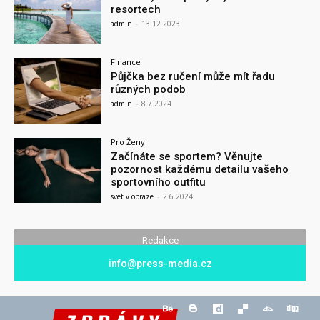
resortech
admin
-
13.12.2023
Finance
Půjčka bez ručení může mít řadu
různých podob
admin
-
8.7.2024
Pro Ženy
Začínáte se sportem? Věnujte
pozornost každému detailu vašeho
sportovního outfitu
svet v obraze
-
2.6.2024
Redakce
info@press-media.cz