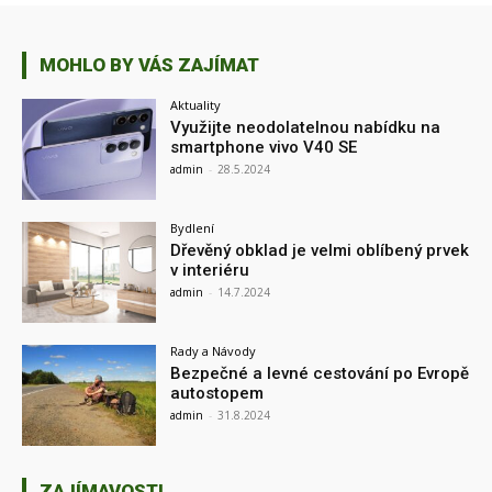
MOHLO BY VÁS ZAJÍMAT
Aktuality
Využijte neodolatelnou nabídku na
smartphone vivo V40 SE
admin
-
28.5.2024
Bydlení
Dřevěný obklad je velmi oblíbený prvek
v interiéru
admin
-
14.7.2024
Rady a Návody
Bezpečné a levné cestování po Evropě
autostopem
admin
-
31.8.2024
ZAJÍMAVOSTI