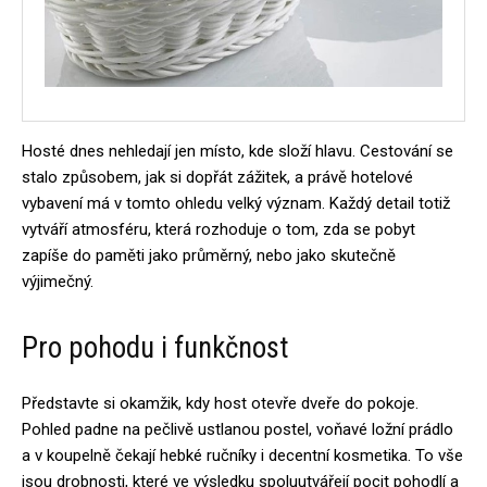
Hosté dnes nehledají jen místo, kde složí hlavu. Cestování se
stalo způsobem, jak si dopřát zážitek, a právě hotelové
vybavení má v tomto ohledu velký význam. Každý detail totiž
vytváří atmosféru, která rozhoduje o tom, zda se pobyt
zapíše do paměti jako průměrný, nebo jako skutečně
výjimečný.
Pro pohodu i funkčnost
Představte si okamžik, kdy host otevře dveře do pokoje.
Pohled padne na pečlivě ustlanou postel, voňavé ložní prádlo
a v koupelně čekají hebké ručníky i decentní kosmetika. To vše
jsou drobnosti, které ve výsledku spoluutvářejí pocit pohodlí a