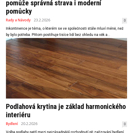
pomůže správná strava i moderní
pomůcky
Rady a Návody
23.2.2026
0
Inkontinence je téma, o kterém se ve společnosti stále mluví méně, než
by bylo potřeba. Přitom postihuje tisíce lidí bez ohledu na věk a...
Podlahová krytina je základ harmonického
interiéru
Bydlení
20.2.2026
0
Volba podlahy patří mezi nejzásadnější rozhodnutí při zařizování bydlení.