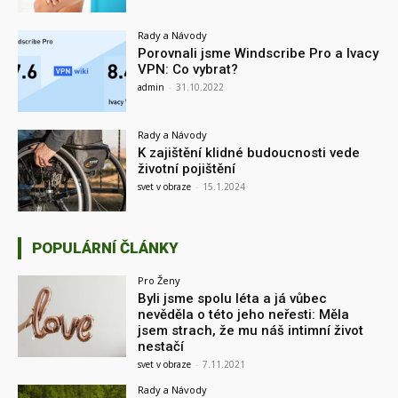
Rady a Návody
Porovnali jsme Windscribe Pro a Ivacy
VPN: Co vybrat?
admin
-
31.10.2022
Rady a Návody
K zajištění klidné budoucnosti vede
životní pojištění
svet v obraze
-
15.1.2024
POPULÁRNÍ ČLÁNKY
Pro Ženy
Byli jsme spolu léta a já vůbec
nevěděla o této jeho neřesti: Měla
jsem strach, že mu náš intimní život
nestačí
svet v obraze
-
7.11.2021
Rady a Návody