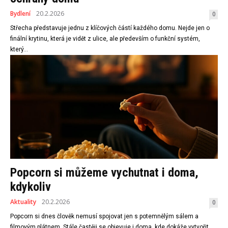
Bydlení
20.2.2026
0
Střecha představuje jednu z klíčových částí každého domu. Nejde jen o
finální krytinu, která je vidět z ulice, ale především o funkční systém,
který...
Popcorn si můžeme vychutnat i doma,
kdykoliv
Aktuality
20.2.2026
0
Popcorn si dnes člověk nemusí spojovat jen s potemnělým sálem a
filmovým plátnem. Stále častěji se objevuje i doma, kde dokáže vytvořit