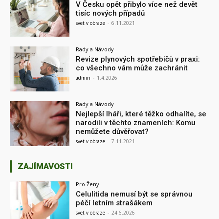
V Česku opět přibylo více než devět
tisíc nových případů
svet v obraze
-
6.11.2021
Rady a Návody
Revize plynových spotřebičů v praxi:
co všechno vám může zachránit
admin
-
1.4.2026
Rady a Návody
Nejlepší lháři, které těžko odhalíte, se
narodili v těchto znameních: Komu
nemůžete důvěřovat?
svet v obraze
-
7.11.2021
ZAJÍMAVOSTI
Pro Ženy
Celulitida nemusí být se správnou
péčí letním strašákem
svet v obraze
-
24.6.2026