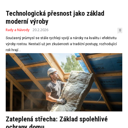
Technologická přesnost jako základ
moderní výroby
Rady a Návody
20.2.2026
0
Současný průmysl se stále rychleji vyvíjí a nároky na kvalitu i efektivitu
výroby rostou. Nestačí už jen zkušenosti a tradiční postupy, rozhodující
roli hrají...
Zateplená střecha: Základ spolehlivé
ochrany domu