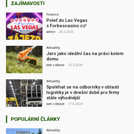
ZAJÍMAVOSTI
Finance
Poleť do Las Vegas
s Forbescasino.cz!
admin
-
26.2.2025
Aktuality
Jaro jako ideální čas na práci kolem
domu
svet v obraze
-
25.3.2026
Aktuality
Spoléhat se na odborníky v oblasti
logistiky je v dnešní době pro firmy
stále výhodnější
svet v obraze
-
17.6.2024
POPULÁRNÍ ČLÁNKY
Aktuality