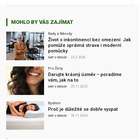
MOHLO BY VÁS ZAJÍMAT
Rady a Návody
Život s inkontinencí bez omezení: Jak
pomůže správná strava i moderní
pomůcky
svet v obraze
-
23.2.2026
Pro Ženy
Darujte krásný úsměv – poradíme
vám, jak na to
svet v obraze
-
29.11.2023
Bydlení
Proč je důležité se dobře vyspat
svet v obraze
-
18.11.2024