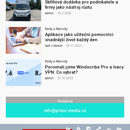
Skříňová dodávka pro podnikatele a
firmy jako nástroj růstu
admin
-
10.2.2026
Rady a Návody
Aplikace jako užiteční pomocníci:
snadnější život každý den
svet v obraze
-
29.11.2023
Rady a Návody
Porovnali jsme Windscribe Pro a Ivacy
VPN: Co vybrat?
admin
-
31.10.2022
Redakce
info@press-media.cz