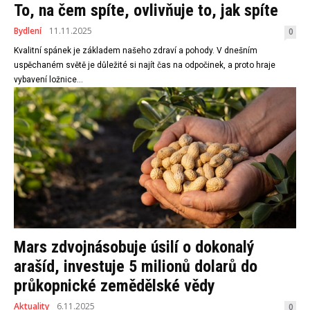
To, na čem spíte, ovlivňuje to, jak spíte
Bydlení
11.11.2025
0
Kvalitní spánek je základem našeho zdraví a pohody. V dnešním
uspěchaném světě je důležité si najít čas na odpočinek, a proto hraje
vybavení ložnice...
Mars zdvojnásobuje úsilí o dokonalý
arašíd, investuje 5 milionů dolarů do
průkopnické zemědělské vědy
Aktuality
6.11.2025
0