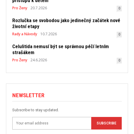
přístupu k dětem
Pro Ženy
20.7.2026
0
Rozlučka se svobodou jako jedinečný začátek nové
životní etapy
Rady a Návody
10.7.2026
0
Celulitida nemusí být se správnou péčí letním
strašákem
Pro Ženy
24.6.2026
0
NEWSLETTER
Subscribe to stay updated.
SUBSCRIBE