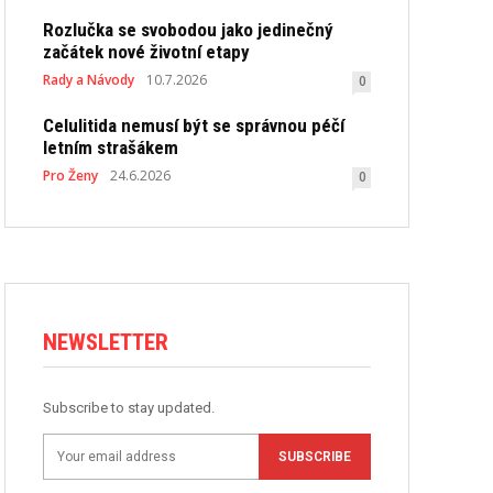
Rozlučka se svobodou jako jedinečný
začátek nové životní etapy
Rady a Návody
10.7.2026
0
Celulitida nemusí být se správnou péčí
letním strašákem
Pro Ženy
24.6.2026
0
NEWSLETTER
Subscribe to stay updated.
SUBSCRIBE