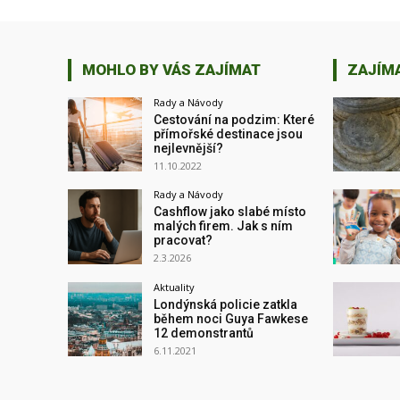
MOHLO BY VÁS ZAJÍMAT
ZAJÍM
Rady a Návody
Cestování na podzim: Které
přímořské destinace jsou
nejlevnější?
11.10.2022
Rady a Návody
Cashflow jako slabé místo
malých firem. Jak s ním
pracovat?
2.3.2026
Aktuality
Londýnská policie zatkla
během noci Guya Fawkese
12 demonstrantů
6.11.2021