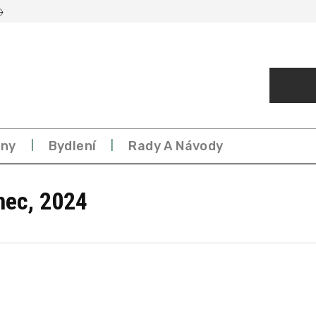
eny
Bydlení
Rady A Návody
nec, 2024