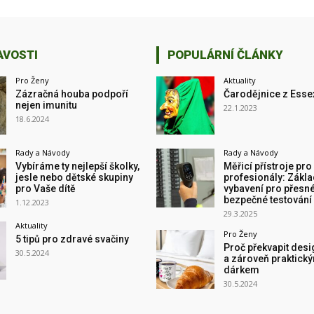
AVOSTI
POPULÁRNÍ ČLÁNKY
Pro Ženy
Aktuality
Zázračná houba podpoří
Čarodějnice z Esse
nejen imunitu
22.1.2023
18.6.2024
Rady a Návody
Rady a Návody
Vybíráme ty nejlepší školky,
Měřicí přístroje pro
jesle nebo dětské skupiny
profesionály: Zákla
pro Vaše dítě
vybavení pro přesné
bezpečné testování
1.12.2023
29.3.2025
Aktuality
Pro Ženy
5 tipů pro zdravé svačiny
Proč překvapit des
30.5.2024
a zároveň praktick
dárkem
30.5.2024