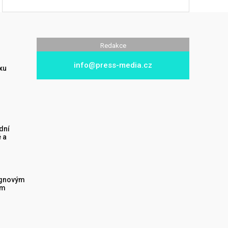
Redakce
info@press-media.cz
xu
dní
 a
ignovým
ým