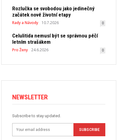
Rozlučka se svobodou jako jedinečný
začátek nové životní etapy
Rady a Návody
10.7.2026
0
Celulitida nemusí být se správnou péčí
letním strašákem
Pro Ženy
24.6.2026
0
NEWSLETTER
Subscribe to stay updated.
SUBSCRIBE