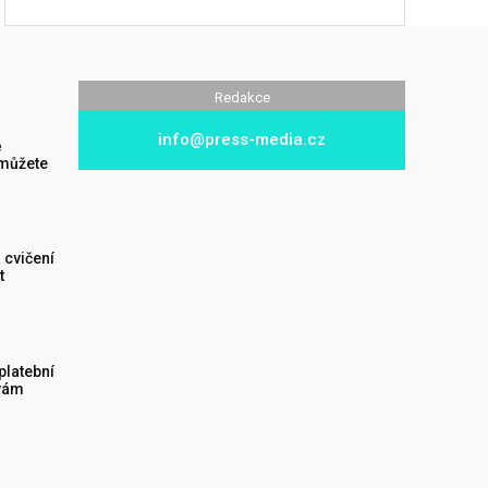
Redakce
info@press-media.cz
ě
 můžete
 cvičení
t
 platební
vám