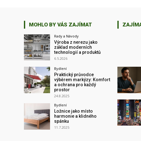
MOHLO BY VÁS ZAJÍMAT
ZAJÍM
Rady a Návody
Výroba z nerezu jako
základ moderních
technologií a produktů
6.5.2026
Bydlení
Praktický průvodce
výběrem markýzy: Komfort
a ochrana pro každý
prostor
24.8.2025
Bydlení
Ložnice jako místo
harmonie a klidného
spánku
11.7.2025