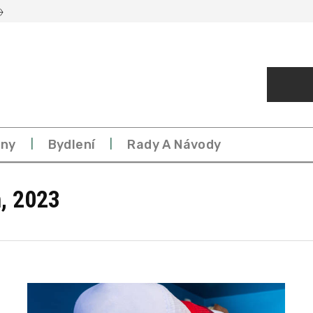
eny
Bydlení
Rady A Návody
, 2023