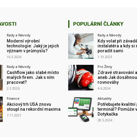
AVOSTI
POPULÁRNÍ ČLÁNKY
Rady a Návody
Rady a Návody
Moderní výrobní
Kdy volat při závad
technologie: Jaký je jejich
instalatéra a kdy si
význam v průmyslu?
poradit sami
16.3.2026
1.10.2023
Rady a Návody
Pro Ženy
Cashflow jako slabé místo
Zdravé stravování a
malých firem. Jak s ním
aneb Jak dosáhnou
pracovat?
rovnováhy
2.3.2026
4.6.2024
Finance
Aktuality
Akciový trh USA znovu
Potřebujete kvalitní
stoupl na rekordní maxima
terminál? Pomůže 
Dotykačka
7.11.2021
28.5.2024