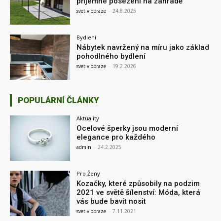
příjemné posezení na zahradě
svet v obraze
-
24.8.2025
Bydlení
Nábytek navržený na míru jako základ
pohodlného bydlení
svet v obraze
-
19.2.2026
POPULÁRNÍ ČLÁNKY
Aktuality
Ocelové šperky jsou moderní
elegance pro každého
admin
-
24.2.2025
Pro Ženy
Kozačky, které způsobily na podzim
2021 ve světě šílenství: Móda, která
vás bude bavit nosit
svet v obraze
-
7.11.2021