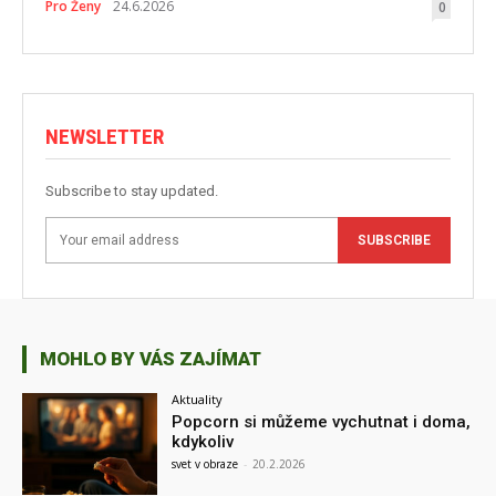
Pro Ženy
24.6.2026
0
NEWSLETTER
Subscribe to stay updated.
SUBSCRIBE
MOHLO BY VÁS ZAJÍMAT
Aktuality
Popcorn si můžeme vychutnat i doma,
kdykoliv
svet v obraze
-
20.2.2026