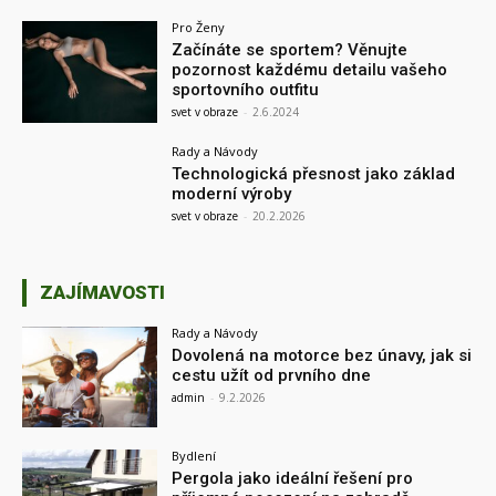
Pro Ženy
Začínáte se sportem? Věnujte
pozornost každému detailu vašeho
sportovního outfitu
svet v obraze
-
2.6.2024
Rady a Návody
Technologická přesnost jako základ
moderní výroby
svet v obraze
-
20.2.2026
ZAJÍMAVOSTI
Rady a Návody
Dovolená na motorce bez únavy, jak si
cestu užít od prvního dne
admin
-
9.2.2026
Bydlení
Pergola jako ideální řešení pro