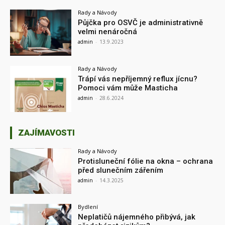
Rady a Návody
Půjčka pro OSVČ je administrativně
velmi nenáročná
admin
-
13.9.2023
Rady a Návody
Trápí vás nepříjemný reflux jícnu?
Pomoci vám může Masticha
admin
-
28.6.2024
ZAJÍMAVOSTI
Rady a Návody
Protisluneční fólie na okna – ochrana
před slunečním zářením
admin
-
14.3.2025
Bydlení
Neplatičů nájemného přibývá, jak