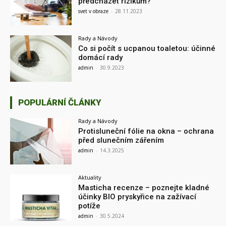
předcházet rizikům?
svet v obraze
-
28.11.2023
Rady a Návody
Co si počít s ucpanou toaletou: účinné
domácí rady
admin
-
30.9.2023
POPULÁRNÍ ČLÁNKY
Rady a Návody
Protisluneční fólie na okna – ochrana
před slunečním zářením
admin
-
14.3.2025
Aktuality
Masticha recenze – poznejte kladné
účinky BIO pryskyřice na zažívací
potíže
admin
-
30.5.2024