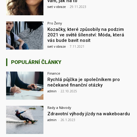
vám, jak na to
svet v obraze
-
29.11.2023
Pro Ženy
Kozačky, které způsobily na podzim
2021 ve světě šílenství: Móda, která
vás bude bavit nosit
svet v obraze
-
7.11.2021
POPULÁRNÍ ČLÁNKY
Finance
Rychlá půjčka je společníkem pro
nečekané finanční otázky
admin
-
22.10.2025
Rady a Návody
Zdravotní výhody jízdy na wakeboardu
admin
-
26.1.2023