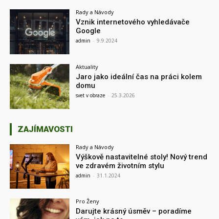
Rady a Návody
Vznik internetového vyhledávače
Google
admin
-
9.9.2024
Aktuality
Jaro jako ideální čas na práci kolem
domu
svet v obraze
-
25.3.2026
ZAJÍMAVOSTI
Rady a Návody
Výškově nastavitelné stoly! Nový trend
ve zdravém životním stylu
admin
-
31.1.2024
Pro Ženy
Darujte krásný úsměv – poradíme