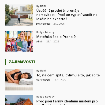
Bydlení
Úspěšný prodej či pronájem
nemovitosti: Proč se vyplatí vsadit na
lokálního experta?
svet v obraze
-
27.2.2026
Rady a Návody
Mateřská škola Praha 9
admin
-
28.11.2022
ZAJÍMAVOSTI
Bydlení
To, na čem spíte, ovlivňuje to, jak spíte
svet v obraze
-
11.11.2025
Rady a Návody
Proč jsou farmy ideálním místem pro