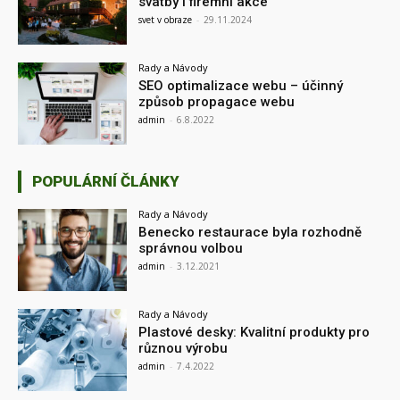
svatby i firemní akce
svet v obraze
-
29.11.2024
Rady a Návody
SEO optimalizace webu – účinný
způsob propagace webu
admin
-
6.8.2022
POPULÁRNÍ ČLÁNKY
Rady a Návody
Benecko restaurace byla rozhodně
správnou volbou
admin
-
3.12.2021
Rady a Návody
Plastové desky: Kvalitní produkty pro
různou výrobu
admin
-
7.4.2022