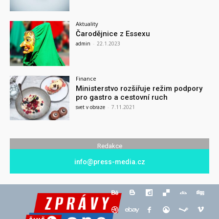
Aktuality
Čarodějnice z Essexu
admin
-
22.1.2023
Finance
Ministerstvo rozšiřuje režim podpory
pro gastro a cestovní ruch
svet v obraze
-
7.11.2021
Redakce
info@press-media.cz