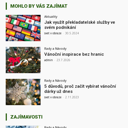
MOHLO BY VÁS ZAJÍMAT
Aktuality
Jak využít překladatelské služby ve
svém podnikání
svet v obraze
-
30.5.2024
Rady a Návody
Vánoční inspirace bez hranic
admin
-
23.7.2026
Rady a Návody
5 důvodů, proč začít vybírat vánoční
dárky už dnes
svet v obraze
-
2.11.2023
ZAJÍMAVOSTI
Rady a Návody