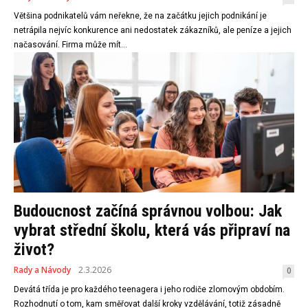
Většina podnikatelů vám neřekne, že na začátku jejich podnikání je
netrápila nejvíc konkurence ani nedostatek zákazníků, ale peníze a jejich
načasování. Firma může mít...
Budoucnost začíná správnou volbou: Jak
vybrat střední školu, která vás připraví na
život?
Rady a Návody
2.3.2026
0
Devátá třída je pro každého teenagera i jeho rodiče zlomovým obdobím.
Rozhodnutí o tom, kam směřovat další kroky vzdělávání, totiž zásadně