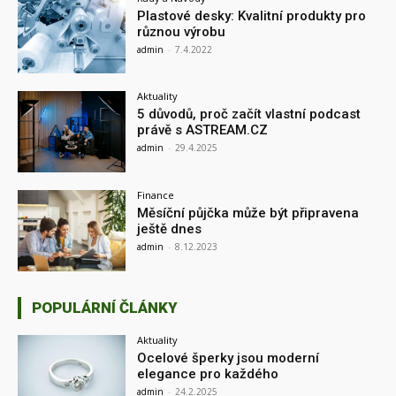
Plastové desky: Kvalitní produkty pro
různou výrobu
admin
-
7.4.2022
Aktuality
5 důvodů, proč začít vlastní podcast
právě s ASTREAM.CZ
admin
-
29.4.2025
Finance
Měsíční půjčka může být připravena
ještě dnes
admin
-
8.12.2023
POPULÁRNÍ ČLÁNKY
Aktuality
Ocelové šperky jsou moderní
elegance pro každého
admin
-
24.2.2025