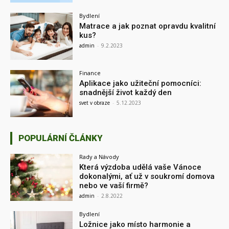
Bydlení
Matrace a jak poznat opravdu kvalitní
kus?
admin
-
9.2.2023
Finance
Aplikace jako užiteční pomocníci:
snadnější život každý den
svet v obraze
-
5.12.2023
POPULÁRNÍ ČLÁNKY
Rady a Návody
Která výzdoba udělá vaše Vánoce
dokonalými, ať už v soukromí domova
nebo ve vaší firmě?
admin
-
2.8.2022
Bydlení
Ložnice jako místo harmonie a