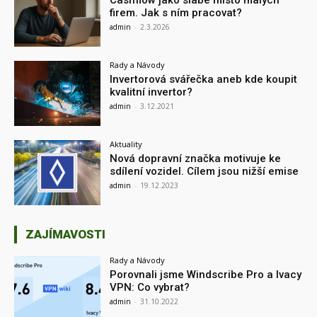
Cashflow jako slabé místo malých
firem. Jak s ním pracovat?
admin
-
2.3.2026
Rady a Návody
Invertorová svářečka aneb kde koupit
kvalitní invertor?
admin
-
3.12.2021
Aktuality
Nová dopravní značka motivuje ke
sdílení vozidel. Cílem jsou nižší emise
admin
-
19.12.2023
ZAJÍMAVOSTI
Rady a Návody
Porovnali jsme Windscribe Pro a Ivacy
VPN: Co vybrat?
admin
-
31.10.2022