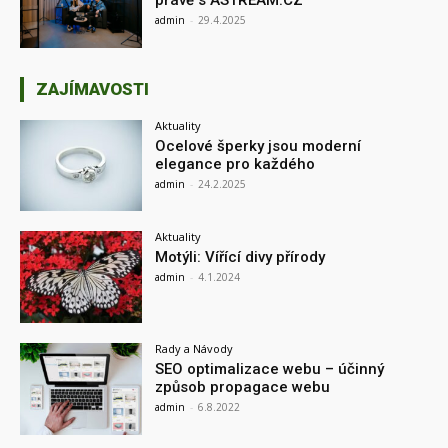
admin
-
29.4.2025
ZAJÍMAVOSTI
Aktuality
Ocelové šperky jsou moderní
elegance pro každého
admin
-
24.2.2025
Aktuality
Motýli: Vířící divy přírody
admin
-
4.1.2024
Rady a Návody
SEO optimalizace webu – účinný
způsob propagace webu
admin
-
6.8.2022