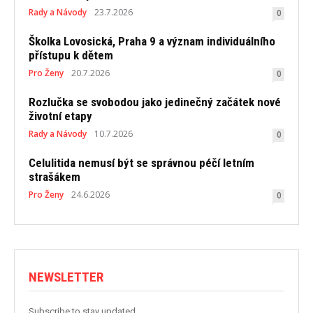
Rady a Návody
23.7.2026
0
Školka Lovosická, Praha 9 a význam individuálního
přístupu k dětem
Pro Ženy
20.7.2026
0
Rozlučka se svobodou jako jedinečný začátek nové
životní etapy
Rady a Návody
10.7.2026
0
Celulitida nemusí být se správnou péčí letním
strašákem
Pro Ženy
24.6.2026
0
NEWSLETTER
Subscribe to stay updated.