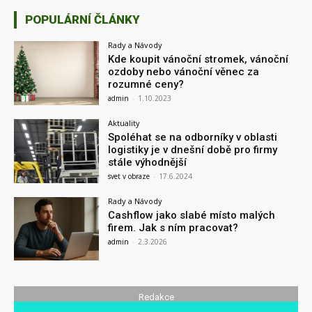
POPULÁRNÍ ČLÁNKY
Rady a Návody
Kde koupit vánoční stromek, vánoční
ozdoby nebo vánoční věnec za
rozumné ceny?
admin
-
1.10.2023
Aktuality
Spoléhat se na odborníky v oblasti
logistiky je v dnešní době pro firmy
stále výhodnější
svet v obraze
-
17.6.2024
Rady a Návody
Cashflow jako slabé místo malých
firem. Jak s ním pracovat?
admin
-
2.3.2026
Redakce