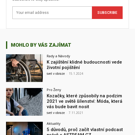
SUBSCRIBE
MOHLO BY VÁS ZAJÍMAT
Rady a Návody
K zajištění klidné budoucnosti vede
životní pojištění
svet v obraze
-
15.1.2024
Pro Ženy
Kozačky, které způsobily na podzim
2021 ve světě šílenství: Móda, která
vás bude bavit nosit
svet v obraze
-
7.11.2021
Aktuality
5 důvodů, proč začít vlastní podcast
právě s ASTREAM.CZ